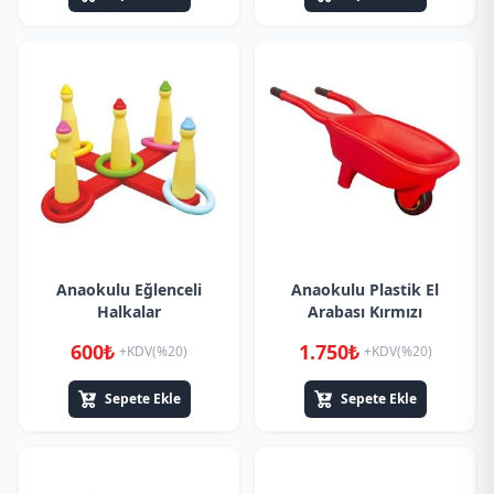
Anaokulu Eğlenceli
Anaokulu Plastik El
Halkalar
Arabası Kırmızı
600₺
1.750₺
+KDV(%20)
+KDV(%20)
Sepete Ekle
Sepete Ekle