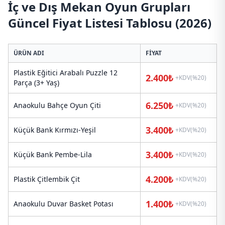
İç ve Dış Mekan Oyun Grupları
Güncel Fiyat Listesi Tablosu (2026)
ÜRÜN ADI
FIYAT
Plastik Eğitici Arabalı Puzzle 12
2.400₺
+KDV(%20)
Parça (3+ Yaş)
6.250₺
Anaokulu Bahçe Oyun Çiti
+KDV(%20)
3.400₺
Küçük Bank Kırmızı-Yeşil
+KDV(%20)
3.400₺
Küçük Bank Pembe-Lila
+KDV(%20)
4.200₺
Plastik Çitlembik Çit
+KDV(%20)
1.400₺
Anaokulu Duvar Basket Potası
+KDV(%20)