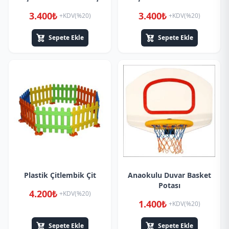
3.400₺
3.400₺
+KDV(%20)
+KDV(%20)
Sepete Ekle
Sepete Ekle
Plastik Çitlembik Çit
Anaokulu Duvar Basket
Potası
4.200₺
+KDV(%20)
1.400₺
+KDV(%20)
Sepete Ekle
Sepete Ekle