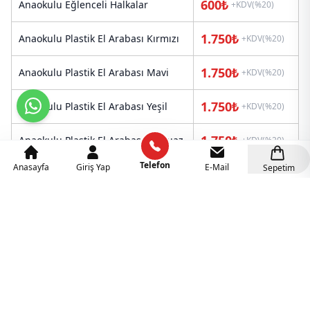
600₺
Anaokulu Eğlenceli Halkalar
+KDV(%20)
1.750₺
Anaokulu Plastik El Arabası Kırmızı
+KDV(%20)
1.750₺
Anaokulu Plastik El Arabası Mavi
+KDV(%20)
1.750₺
Anaokulu Plastik El Arabası Yeşil
+KDV(%20)
1.750₺
Anaokulu Plastik El Arabası Turkuaz
+KDV(%20)
Telefon
Anasayfa
Giriş Yap
E-Mail
Sepetim
1.750₺
Anaokulu Plastik El Arabası Sarı
+KDV(%20)
3.150₺
Anaokulu Plastik Kaydırak
+KDV(%20)
11.000₺
Anaokulu Kaydıraklı Salıncak Set A
+KDV(%20)
Anaokulu Kaydıraklı Salıncak Set A
11.000₺
+KDV(%20)
Mavi