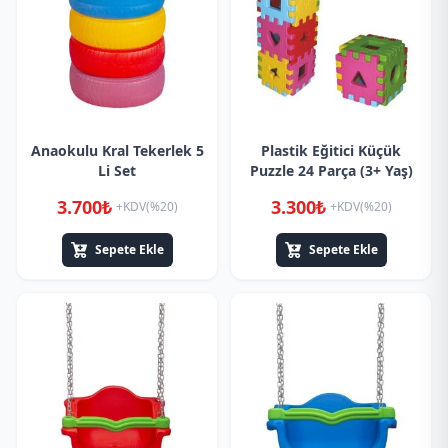
Anaokulu Kral Tekerlek 5
Plastik Eğitici Küçük
Li Set
Puzzle 24 Parça (3+ Yaş)
3.700₺
3.300₺
+KDV(%20)
+KDV(%20)
Sepete Ekle
Sepete Ekle