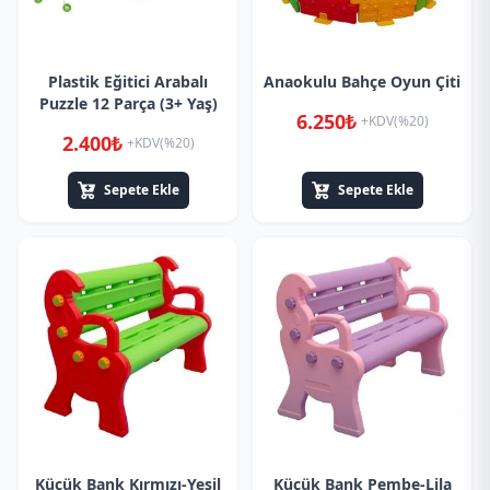
Plastik Eğitici Arabalı
Anaokulu Bahçe Oyun Çiti
Puzzle 12 Parça (3+ Yaş)
6.250₺
+KDV(%20)
2.400₺
+KDV(%20)
Sepete Ekle
Sepete Ekle
Küçük Bank Kırmızı-Yeşil
Küçük Bank Pembe-Lila