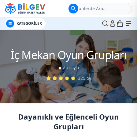
Ürünlerde Ara...
t
Me
KATEGORİLER
İç Mekan Oyun Grupları
Anasayfa
325
oy
Dayanıklı ve Eğlenceli Oyun
Grupları