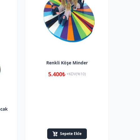
Renkli Köşe Minder
5.400₺
+KDV(%10)
ncak
Sepete Ekle