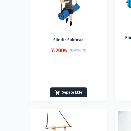
Fl
Slindir Salıncak
7.200₺
+KDV(%10)
Sepete Ekle