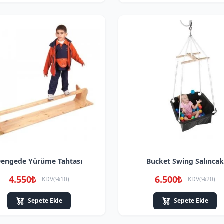
engede Yürüme Tahtası
Bucket Swing Salıncak
4.550₺
6.500₺
+KDV(%10)
+KDV(%20)
Sepete Ekle
Sepete Ekle