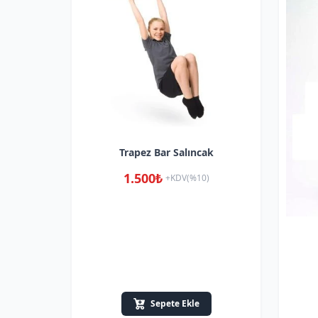
Trapez Bar Salıncak
1.500₺
+KDV(%10)
Sepete Ekle