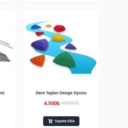
eni
Dere Taşları Denge Oyunu
4.500₺
+KDV(%20)
Sepete Ekle