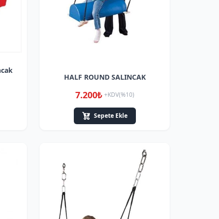
ncak
HALF ROUND SALINCAK
7.200₺
+KDV(%10)
Sepete Ekle