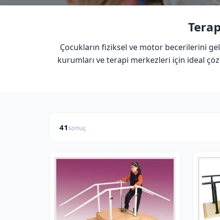
Terap
Çocukların fiziksel ve motor becerilerini g
kurumları ve terapi merkezleri için ideal ç
41
sonuç
FIYAT ARALIĞI
₺
₺
—