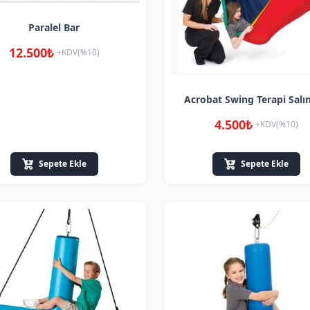
Paralel Bar
12.500₺
+KDV(%10)
Acrobat Swing Terapi Salı
4.500₺
+KDV(%10)
Sepete Ekle
Sepete Ekle