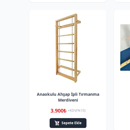
Anaokulu Ahşap İpli Tırmanma
Merdiveni
3.900₺
+KDV(%10)
Sepete Ekle