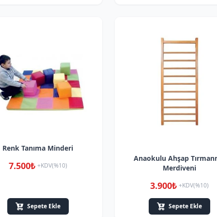
Renk Tanıma Minderi
Anaokulu Ahşap Tırma
7.500₺
+KDV(%10)
Merdiveni
3.900₺
+KDV(%10)
Sepete Ekle
Sepete Ekle