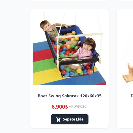
Boat Swing Salıncak 120x60x35
D
6.900₺
+KDV(%20)
Sepete Ekle