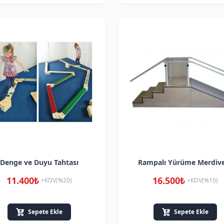
Denge ve Duyu Tahtası
Rampalı Yürüme Merdiv
11.400₺
16.500₺
+KDV(%20)
+KDV(%10)
Sepete Ekle
Sepete Ekle