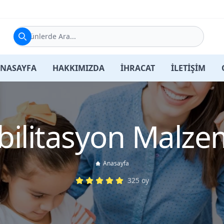
Ürünlerde Ara...
NASAYFA
HAKKIMIZDA
İHRACAT
İLETİŞİM
ilitasyon Malze
Anasayfa
325
oy