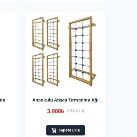
nma
Anaokulu Ahşap Tırmanma Ağı
3.900₺
+KDV(%10)
Sepete Ekle