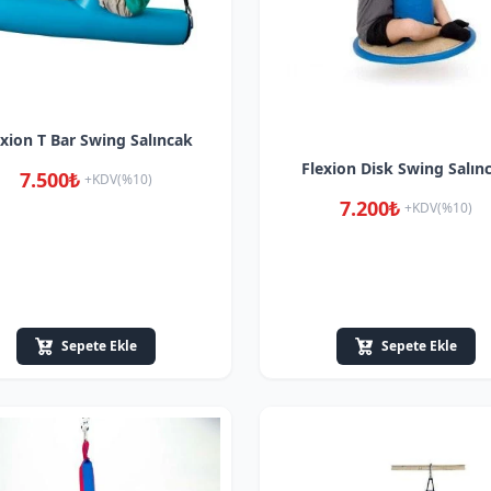
exion T Bar Swing Salıncak
Flexion Disk Swing Salın
7.500₺
+KDV(%10)
7.200₺
+KDV(%10)
Sepete Ekle
Sepete Ekle