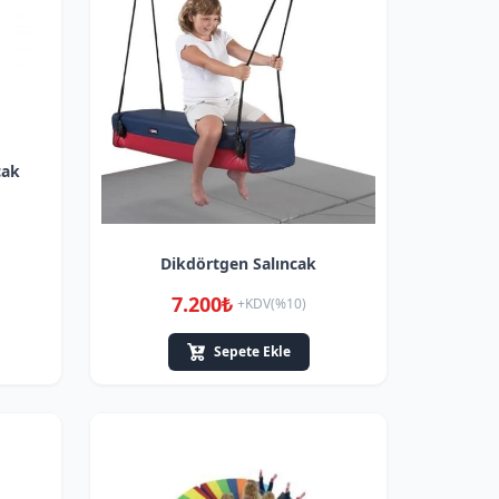
cak
Dikdörtgen Salıncak
7.200₺
+KDV(%10)
Sepete Ekle