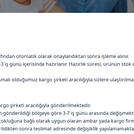
afından otomatik olarak onaylandıktan sonra işleme alınır.
3 iş günü içerisinde hazırlanır. Hazırlık süresi, ürünün st
şmalı olduğumuz kargo şirketi aracılığıyla sizlere ulaştırılma
argo şirketi aracılığıyla gönderilmektedir.
in gönderildiği bölgeye göre 3-7 iş günü arasında değişmekte
luğuna bağlı olarak uygun olaran ambar yada kargo firmaları
rildikten sonra teslimat adresinde değişiklik yapılamamaktad