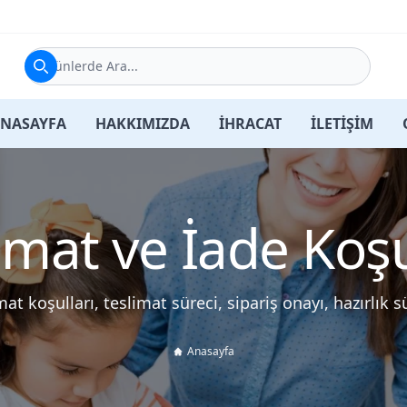
Ürünlerde Ara...
NASAYFA
HAKKIMIZDA
İHRACAT
İLETİŞİM
imat ve İade Koşu
mat koşulları, teslimat süreci, sipariş onayı, hazırlık sü
Anasayfa