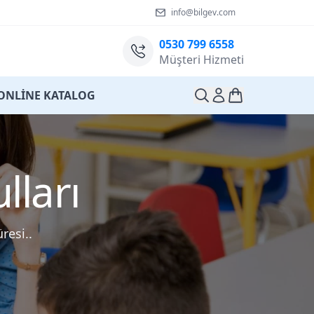
info@bilgev.com
0530 799 6558
Müşteri Hizmeti
ONLİNE KATALOG
lları
resi..