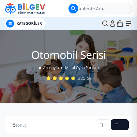
Ürünlerde Ara...
t
Me
KATEGORİLER
Otomobil Serisi
Anasayfa
Metal Oyun Parkları
325
oy
5
sonuç