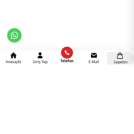
Telefon
Anasayfa
Giriş Yap
E-Mail
Sepetim
Kategoriler
Anaokulu Mobilyaları
(318)
İlgi Köşeleri
(137)
Eğitici Oyuncaklar
(141)
Sünger Grupları
(127)
Rehabilitasyon Malzemeleri
(41)
Ahşap Oyuncaklar
(27)