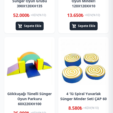
Sünger Oyun Grubu
Oyun Minderi
390X120XH135
120X120XH10
52.000₺
13.650₺
+KDV(%10)
+KDV(%10)
Sepete Ekle
Sepete Ekle
Gökkuşağı Tünelli Sünger
4 'lü Spiral Yuvarlak
Oyun Parkuru
Sünger Minder Seti ÇAP 60
60X220XH100
8.580₺
+KDV(%10)
+KDV(%10)