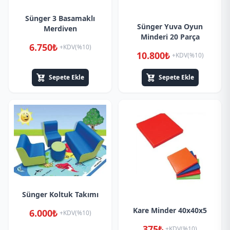
Sünger 3 Basamaklı
Sünger Yuva Oyun
Merdiven
Minderi 20 Parça
6.750₺
+KDV(%10)
10.800₺
+KDV(%10)
Sepete Ekle
Sepete Ekle
Sünger Koltuk Takımı
Kare Minder 40x40x5
6.000₺
+KDV(%10)
375₺
+KDV(%10)