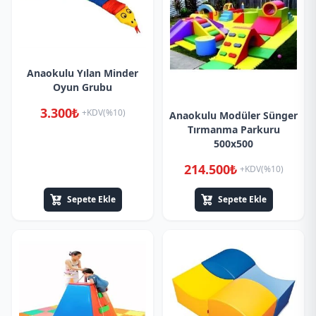
Anaokulu Yılan Minder
Oyun Grubu
3.300₺
+KDV(%10)
Anaokulu Modüler Sünger
Tırmanma Parkuru
500x500
214.500₺
+KDV(%10)
Sepete Ekle
Sepete Ekle