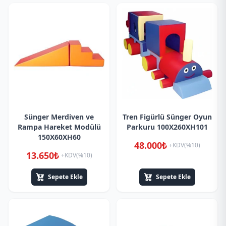
Sünger Merdiven ve
Tren Figürlü Sünger Oyun
Rampa Hareket Modülü
Parkuru 100X260XH101
150X60XH60
48.000₺
+KDV(%10)
13.650₺
+KDV(%10)
Sepete Ekle
Sepete Ekle