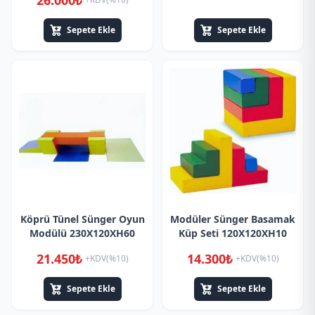
26.000₺
Sepete Ekle
Sepete Ekle
Köprü Tünel Sünger Oyun
Modüler Sünger Basamak
Modülü 230X120XH60
Küp Seti 120X120XH10
21.450₺
14.300₺
+KDV(%10)
+KDV(%10)
Sepete Ekle
Sepete Ekle