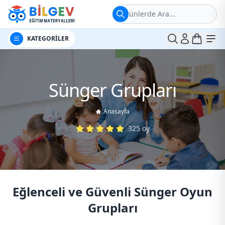
Ürünlerde Ara...
t
Me
KATEGORİLER
Sünger Grupları
Anasayfa
325
oy
Eğlenceli ve Güvenli Sünger Oyun
Grupları