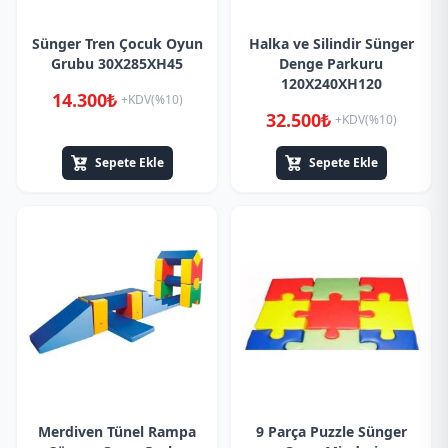
Sünger Tren Çocuk Oyun
Halka ve Silindir Sünger
Grubu 30X285XH45
Denge Parkuru
120X240XH120
14.300₺
+KDV(%10)
32.500₺
+KDV(%10)
Sepete Ekle
Sepete Ekle
Merdiven Tünel Rampa
9 Parça Puzzle Sünger