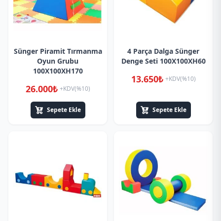
Sünger Piramit Tırmanma
4 Parça Dalga Sünger
Oyun Grubu
Denge Seti 100X100XH60
100X100XH170
13.650₺
+KDV(%10)
26.000₺
+KDV(%10)
Sepete Ekle
Sepete Ekle