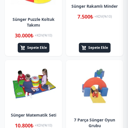
Sünger Rakamlı Minder
7.500₺
+KDV(%10)
Sünger Puzzle Koltuk
Takımı
30.000₺
+KDV(%10)
Sepete Ekle
Sepete Ekle
Sünger Matematik Seti
7 Parça Sünger Oyun
10.800₺
Grubu
+KDV(%10)