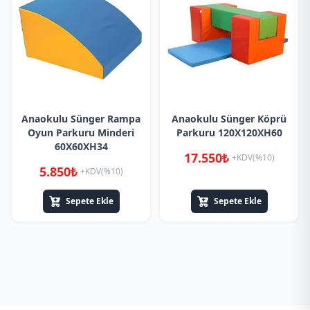
Anaokulu Sünger Rampa
Anaokulu Sünger Köprü
Oyun Parkuru Minderi
Parkuru 120X120XH60
60X60XH34
17.550₺
+KDV(%10)
5.850₺
+KDV(%10)
Sepete Ekle
Sepete Ekle