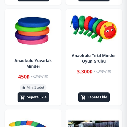
Anaokulu Tırtıl Minder
Anaokulu Yuvarlak
Oyun Grubu
Minder
3.300₺
+KDV(%10)
450₺
+KDV(%10)
Min: 5 adet
Sepete Ekle
Sepete Ekle