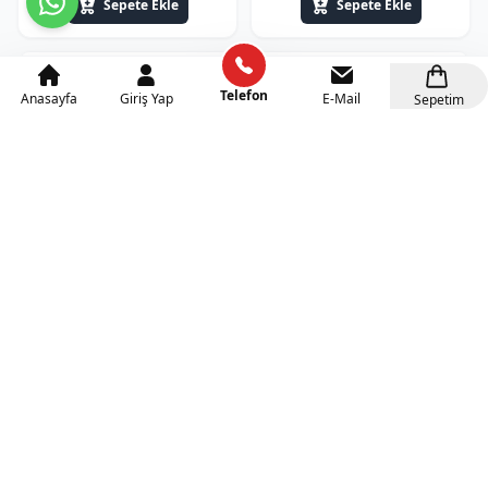
Sepete Ekle
Sepete Ekle
Telefon
Anasayfa
Giriş Yap
E-Mail
Sepetim
Anaokulu Plastik El
Anaokulu Plastik El
Arabası Yeşil
Arabası Turkuaz
1.750₺
1.750₺
+KDV(%20)
+KDV(%20)
Sepete Ekle
Sepete Ekle