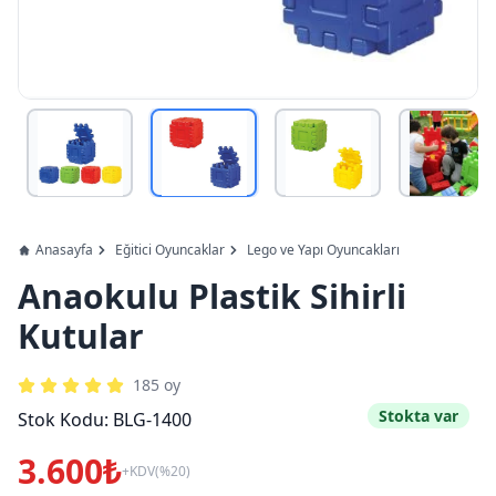
Anasayfa
Eğitici Oyuncaklar
Lego ve Yapı Oyuncakları
Anaokulu Plastik Sihirli
Kutular
185
oy
Stokta var
Stok Kodu:
BLG-1400
3.600₺
+KDV(%20)