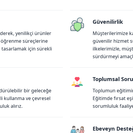
Güvenilirlik
derek, yenilikçi ürünler
Müşterilerimize ka
n öğrenme süreçlerine
güvenilir hizmet s
r tasarlamak için sürekli
ilkelerimizle, müş
sürdürmeyi amaçl
Toplumsal Sor
ürülebilir bir geleceğe
Toplumun eğitimin
li kullanma ve çevresel
Eğitimde fırsat eş
uk alırız.
sorumluluk faaliye
Ebeveyn Desteğ