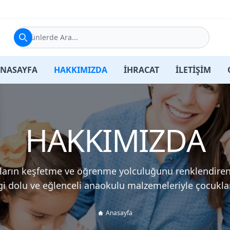
Ürünlerde Ara...
NASAYFA
HAKKIMIZDA
İHRACAT
İLETİŞİM
HAKKIMIZDA
kların keşfetme ve öğrenme yolculuğunu renklendiren 
vgi dolu ve eğlenceli anaokulu malzemeleriyle çocuklar
Anasayfa