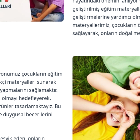
hayatındaki önemini anlıyor
geliştirilmiş eğitim materyal
geliştirmelerine yardımcı o
materyallerimiz, çocukların 
sağlayarak, onların doğal mer
syonumuz çocukların eğitim
ikçi materyalleri sunarak
 yapmalarını sağlamaktır.
 olmayı hedefleyerek,
rünler tasarlamaktayız. Bu
ve duygusal becerilerini
eşvik eden, onların