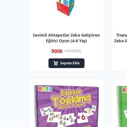
Sevimli Ahtapotlar Zeka Geliştiren
Trıan
Eğitici Oyun (4-6 Yaş)
Zeka G
900₺
+KDV(%20)
Sepete Ekle