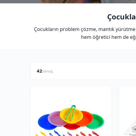
Çocuklar
Çocukların problem çözme, mantık yürütme ve 
hem öğretici hem de eğl
42
sonuç
FIYAT ARALIĞI
₺
₺
—