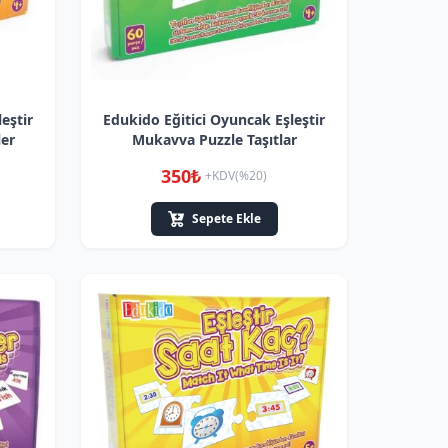
eştir
Edukido Eğitici Oyuncak Eşleştir
ler
Mukavva Puzzle Taşıtlar
350₺
+KDV(%20)
Sepete Ekle