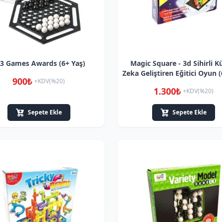
3 Games Awards (6+ Yaş)
Magic Square - 3d Sihirli K
Zeka Geliştiren Eğitici Oyun (
900₺
+KDV(%20)
1.300₺
+KDV(%20)
Sepete Ekle
Sepete Ekle