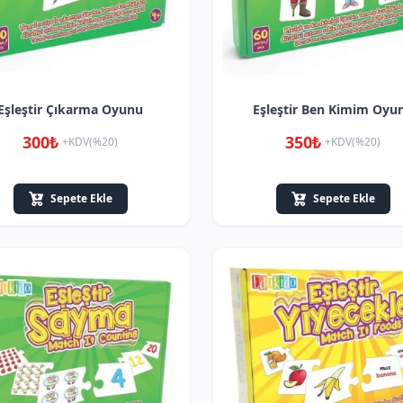
Eşleştir Çıkarma Oyunu
Eşleştir Ben Kimim Oyu
300₺
350₺
+KDV(%20)
+KDV(%20)
Sepete Ekle
Sepete Ekle