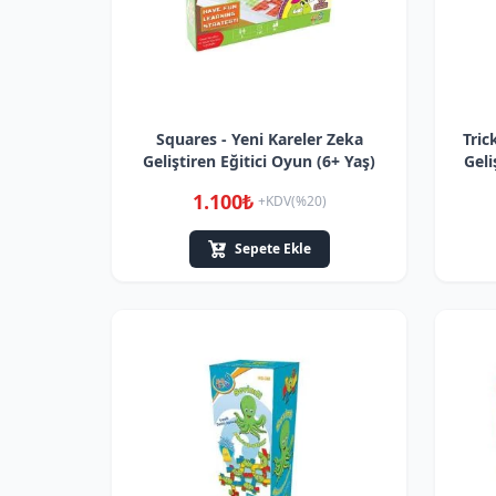
Squares - Yeni Kareler Zeka
Tric
Geliştiren Eğitici Oyun (6+ Yaş)
Geli
1.100₺
+KDV(%20)
Sepete Ekle