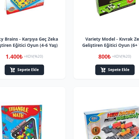
ky Brains - Karşıya Geç Zeka
Variety Model - Kıvrak Z
ştiren Eğitici Oyun (4-6 Yaş)
Geliştiren Eğitici Oyun (6+
1.400₺
800₺
+KDV(%20)
+KDV(%20)
Sepete Ekle
Sepete Ekle