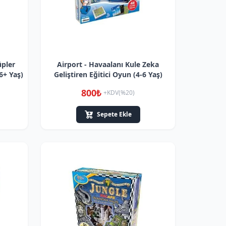
üpler
Airport - Havaalanı Kule Zeka
6+ Yaş)
Geliştiren Eğitici Oyun (4-6 Yaş)
800₺
+KDV(%20)
Sepete Ekle