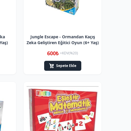
eka
Jungle Escape - Ormandan Kaçış
 Yaş)
Zeka Geliştiren Eğitici Oyun (6+ Yaş)
600₺
+KDV(%20)
Sepete Ekle