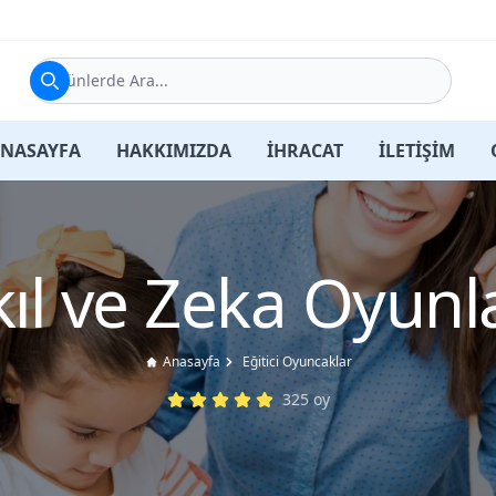
Ürünlerde Ara...
NASAYFA
HAKKIMIZDA
İHRACAT
İLETİŞİM
ıl ve Zeka Oyunl
Anasayfa
Eğitici Oyuncaklar
325
oy