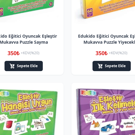
ido Eğitici Oyuncak Eşleştir
Edukido Eğitici Oyuncak Eşl
Mukavva Puzzle Sayma
Mukavva Puzzle Yiyecek
350₺
350₺
+KDV(%20)
+KDV(%20)
Sepete Ekle
Sepete Ekle