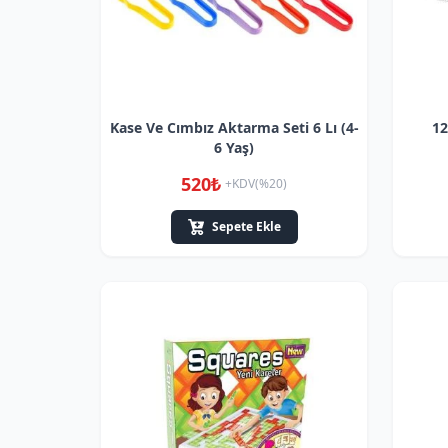
Kase Ve Cımbız Aktarma Seti 6 Lı (4-
12
6 Yaş)
520₺
+KDV(%20)
Sepete Ekle