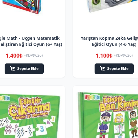
gle Math - Üçgen Matematik
Yarıştan Kopma Zeka Geliş
eliştiren Eğitici Oyun (6+ Yaş)
Eğitici Oyun (4-6 Yaş)
1.400₺
1.100₺
+KDV(%20)
+KDV(%20)
Sepete Ekle
Sepete Ekle