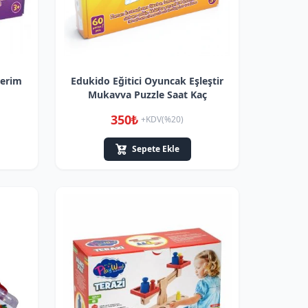
lerim
Edukido Eğitici Oyuncak Eşleştir
Mukavva Puzzle Saat Kaç
350₺
+KDV(%20)
Sepete Ekle