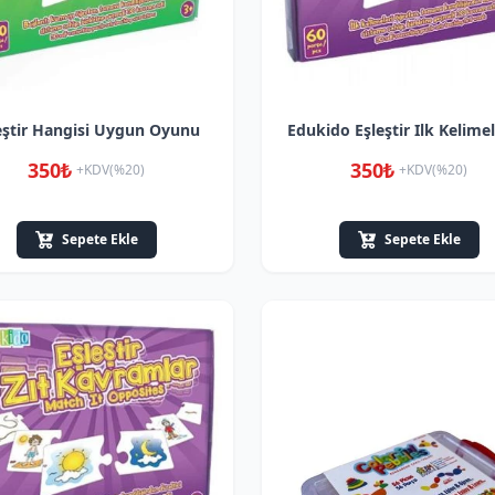
eştir Hangisi Uygun Oyunu
Edukido Eşleştir Ilk Kelime
350₺
350₺
+KDV(%20)
+KDV(%20)
Sepete Ekle
Sepete Ekle