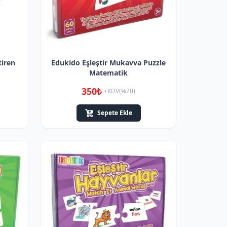
tiren
Edukido Eşleştir Mukavva Puzzle
Matematik
350₺
+KDV(%20)
Sepete Ekle