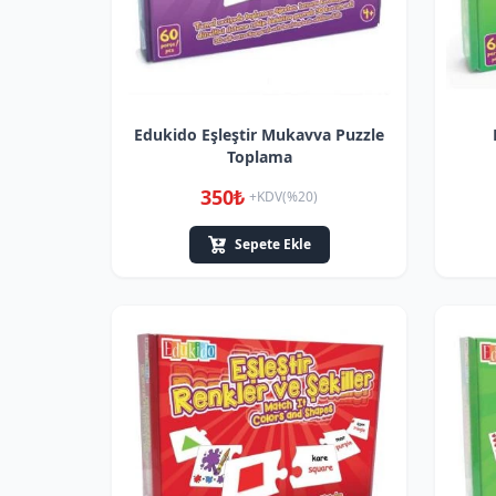
Edukido Eşleştir Mukavva Puzzle
Toplama
350₺
+KDV(%20)
Sepete Ekle