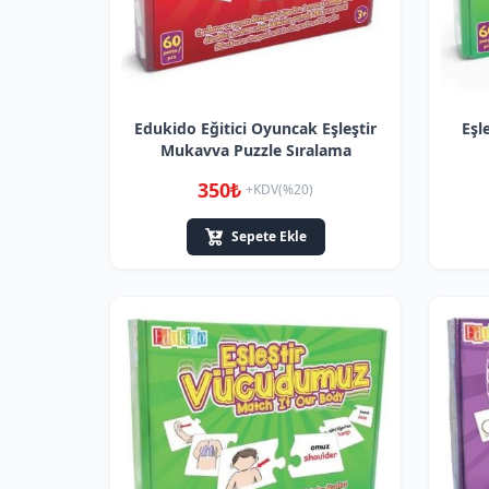
Edukido Eğitici Oyuncak Eşleştir
Eşl
Mukavva Puzzle Sıralama
350₺
+KDV(%20)
Sepete Ekle