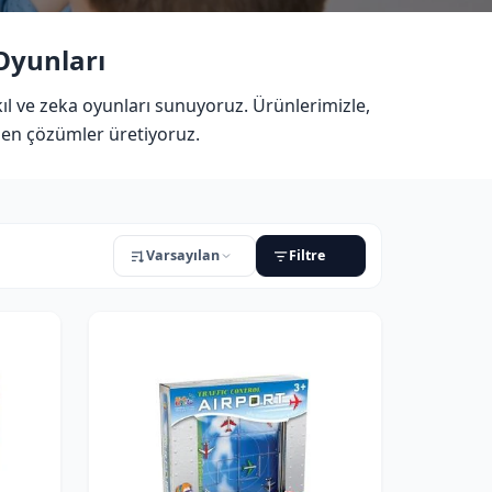
 Oyunları
ıl ve zeka oyunları sunuyoruz. Ürünlerimizle,
den çözümler üretiyoruz.
Varsayılan
Filtre
URUM
Sadece stoktakiler
Sadece indirimli