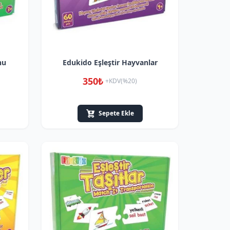
nu
Edukido Eşleştir Hayvanlar
350₺
+KDV(%20)
Sepete Ekle