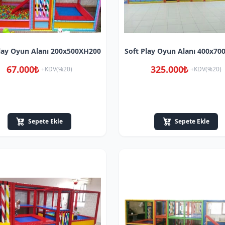
Play Oyun Alanı 200x500XH200
Soft Play Oyun Alanı 400x70
67.000₺
325.000₺
+KDV(%20)
+KDV(%20)
Sepete Ekle
Sepete Ekle