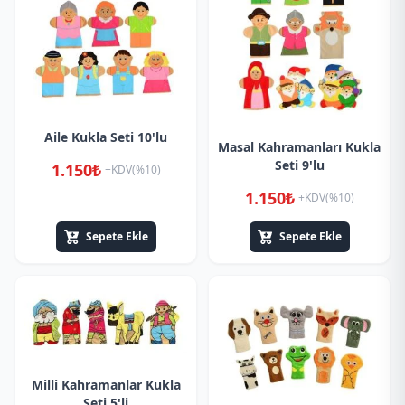
Aile Kukla Seti 10'lu
Masal Kahramanları Kukla
Seti 9'lu
1.150₺
+KDV(%10)
1.150₺
+KDV(%10)
Sepete Ekle
Sepete Ekle
Milli Kahramanlar Kukla
Seti 5'li