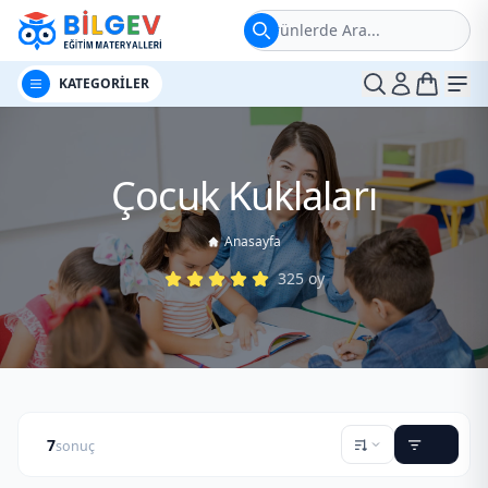
Ürünlerde Ara...
t
Me
KATEGORİLER
Çocuk Kuklaları
Anasayfa
325
oy
7
sonuç