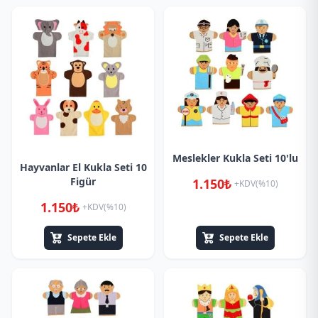
Meslekler Kukla Seti 10'lu
Hayvanlar El Kukla Seti 10
Figür
1.150₺
+KDV(%10)
1.150₺
+KDV(%10)
Sepete Ekle
Sepete Ekle