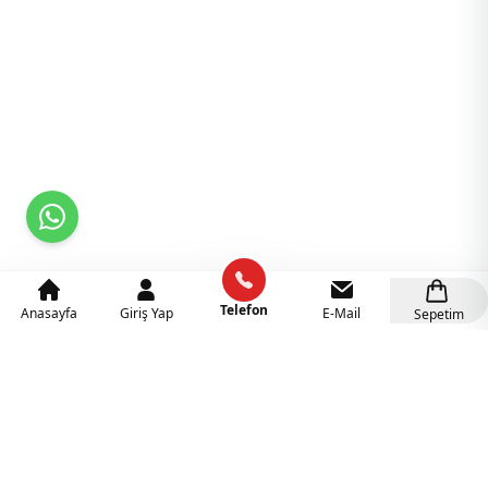
Telefon
Anasayfa
Giriş Yap
E-Mail
Sepetim
Kategoriler
Anaokulu Mobilyaları
(318)
İlgi Köşeleri
(137)