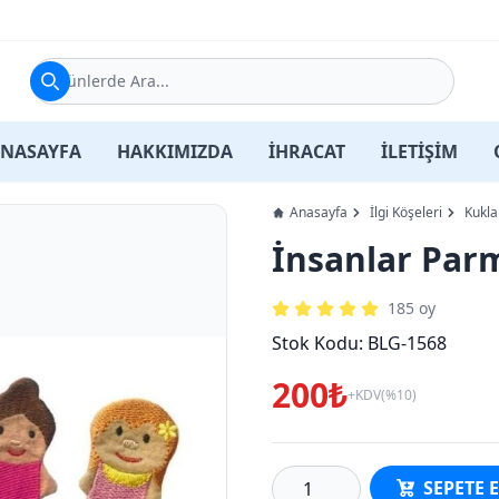
Ürünlerde Ara...
NASAYFA
HAKKIMIZDA
İHRACAT
İLETİŞİM
Anasayfa
İlgi Köşeleri
Kukla
İnsanlar Parm
185
oy
Stok Kodu:
BLG-1568
200₺
+KDV(%10)
SEPETE 