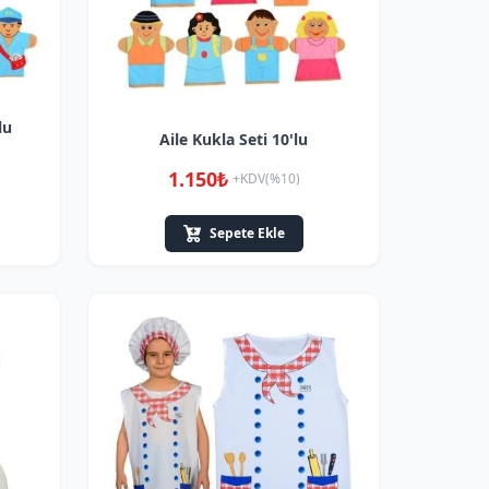
lu
Aile Kukla Seti 10'lu
1.150₺
+KDV(%10)
Sepete Ekle