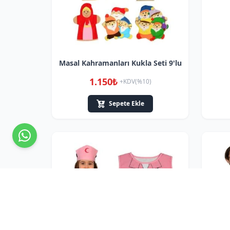
Masal Kahramanları Kukla Seti 9'lu
1.150₺
+KDV(%10)
Sepete Ekle