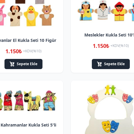
Meslekler Kukla Seti 10'
anlar El Kukla Seti 10 Figür
1.150₺
+KDV(%10)
1.150₺
+KDV(%10)
Sepete Ekle
Sepete Ekle
i Kahramanlar Kukla Seti 5'li