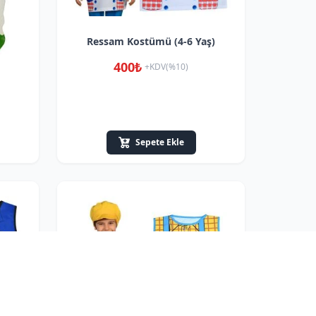
Ressam Kostümü (4-6 Yaş)
400₺
+KDV(%10)
Sepete Ekle