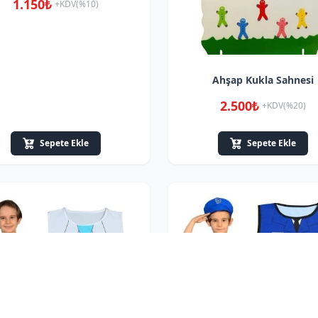
1.150₺
+KDV(%10)
Ahşap Kukla Sahnesi
2.500₺
+KDV(%20)
Sepete Ekle
Sepete Ekle