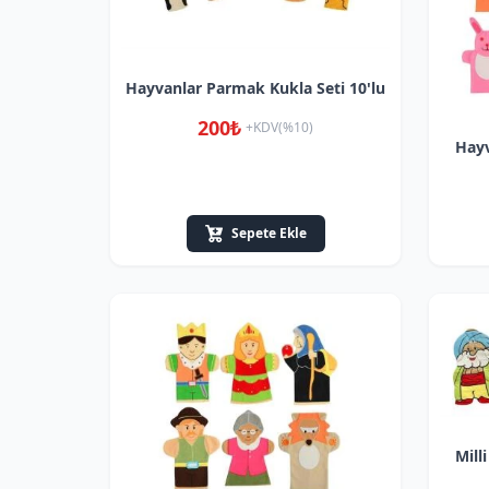
Hayvanlar Parmak Kukla Seti 10'lu
200₺
+KDV(%10)
Hayv
Sepete Ekle
Mill