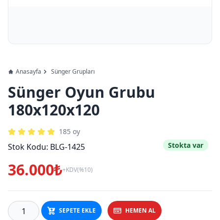
Anasayfa
Sünger Grupları
Sünger Oyun Grubu
180x120x120
185
oy
Stokta var
Stok Kodu:
BLG-1425
36.000₺
+KDV(%10)
SEPETE EKLE
HEMEN AL