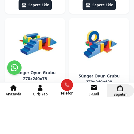
Sepete Ekle
Sepete Ekle
Sünger Oyun Grubu
Sünger Oyun Grubu
270x240x75
270x240x120
43.500₺
+KDV(%10)
51.000₺
+KDV(%10)
Telefon
Anasayfa
Giriş Yap
E-Mail
Sepetim
Sepete Ekle
Sepete Ekle