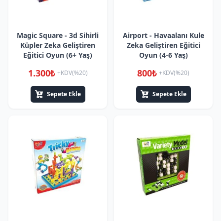
Magic Square - 3d Sihirli
Airport - Havaalanı Kule
Küpler Zeka Geliştiren
Zeka Geliştiren Eğitici
Eğitici Oyun (6+ Yaş)
Oyun (4-6 Yaş)
1.300₺
800₺
+KDV(%20)
+KDV(%20)
Sepete Ekle
Sepete Ekle