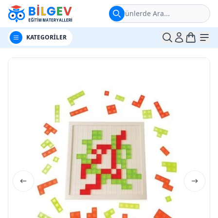
Ürünlerde Ara...
t
Me
KATEGORİLER