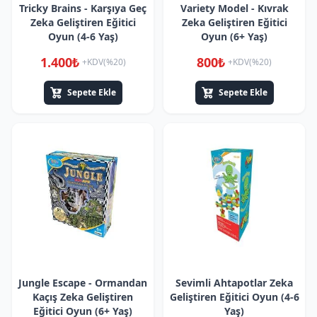
Tricky Brains - Karşıya Geç
Variety Model - Kıvrak
Zeka Geliştiren Eğitici
Zeka Geliştiren Eğitici
Oyun (4-6 Yaş)
Oyun (6+ Yaş)
1.400₺
800₺
+KDV(%20)
+KDV(%20)
Sepete Ekle
Sepete Ekle
Jungle Escape - Ormandan
Sevimli Ahtapotlar Zeka
Kaçış Zeka Geliştiren
Geliştiren Eğitici Oyun (4-6
Eğitici Oyun (6+ Yaş)
Yaş)