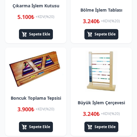
Çıkarma İşlem Kutusu
Bölme İşlem Tablası
5.100₺
+KDV(%20)
3.240₺
+KDV(%20)
Sepete Ekle
Sepete Ekle
Boncuk Toplama Tepsisi
Büyük İşlem Çerçevesi
3.900₺
+KDV(%20)
3.240₺
+KDV(%20)
Sepete Ekle
Sepete Ekle