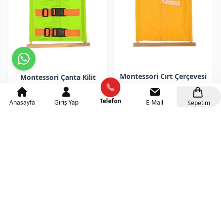
Montessori Cırt Çerçevesi
Montessori Çanta Kilit
Çerçevesi
650₺
+KDV(%10)
Telefon
Anasayfa
Giriş Yap
E-Mail
Sepetim
650₺
+KDV(%10)
Sepete Ekle
Sepete Ekle