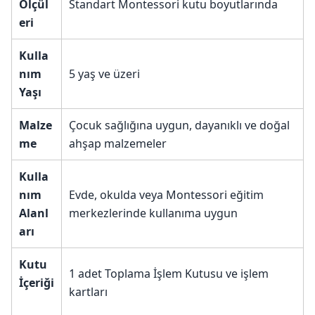
Ölçül
Standart Montessori kutu boyutlarında
eri
Kulla
nım
5 yaş ve üzeri
Yaşı
Malze
Çocuk sağlığına uygun, dayanıklı ve doğal
me
ahşap malzemeler
Kulla
nım
Evde, okulda veya Montessori eğitim
Alanl
merkezlerinde kullanıma uygun
arı
Kutu
1 adet Toplama İşlem Kutusu ve işlem
İçeriği
kartları