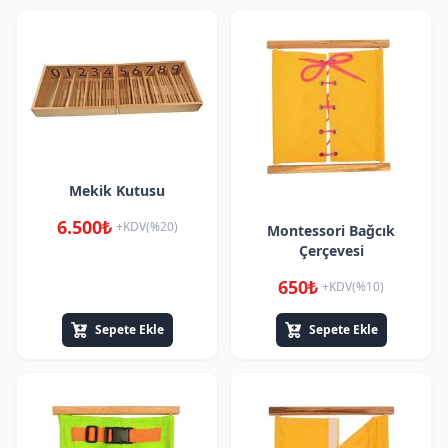
Mekik Kutusu
6.500₺
+KDV(%20)
Montessori Bağcık
Çerçevesi
650₺
+KDV(%10)
Sepete Ekle
Sepete Ekle