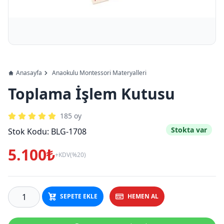
Anasayfa
Anaokulu Montessori Materyalleri
Toplama İşlem Kutusu
185
oy
Stokta var
Stok Kodu:
BLG-1708
5.100₺
+KDV(%20)
SEPETE EKLE
HEMEN AL