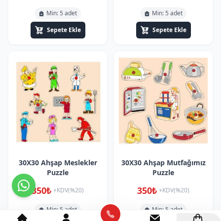
Min: 5 adet
Min: 5 adet
Sepete Ekle
Sepete Ekle
30X30 Ahşap Meslekler
30X30 Ahşap Mutfağımız
Puzzle
Puzzle
350₺
350₺
+KDV(%20)
+KDV(%20)
Min: 5 adet
Min: 5 adet