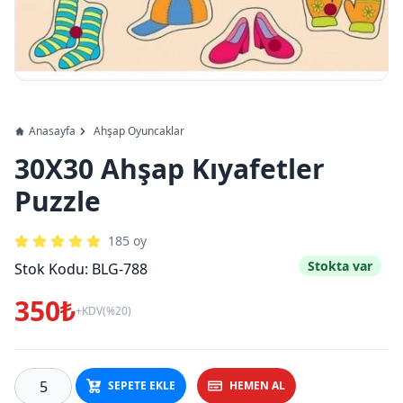
Anasayfa
Ahşap Oyuncaklar
30X30 Ahşap Kıyafetler
Puzzle
185
oy
Stokta var
Stok Kodu:
BLG-788
350₺
+KDV(%20)
SEPETE EKLE
HEMEN AL