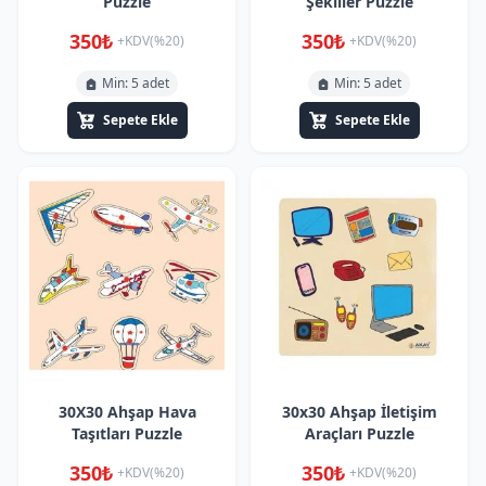
Puzzle
Şekiller Puzzle
350₺
350₺
+KDV(%20)
+KDV(%20)
Min: 5 adet
Min: 5 adet
Sepete Ekle
Sepete Ekle
30X30 Ahşap Hava
30x30 Ahşap İletişim
Taşıtları Puzzle
Araçları Puzzle
350₺
350₺
+KDV(%20)
+KDV(%20)