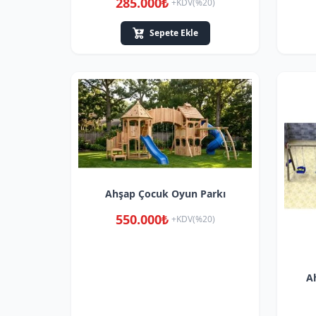
285.000₺
+KDV(%20)
Sepete Ekle
Ahşap Çocuk Oyun Parkı
550.000₺
+KDV(%20)
A