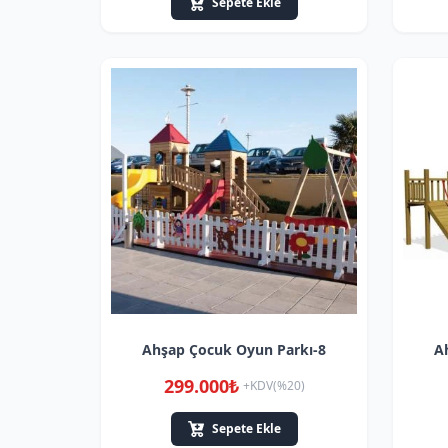
Sepete Ekle
Ahşap Çocuk Oyun Parkı-8
A
299.000₺
+KDV(%20)
Sepete Ekle