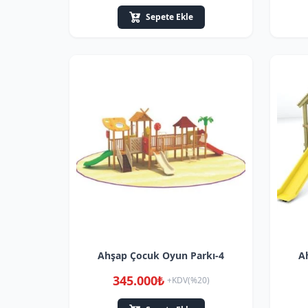
Sepete Ekle
Ahşap Çocuk Oyun Parkı-4
A
345.000₺
+KDV(%20)