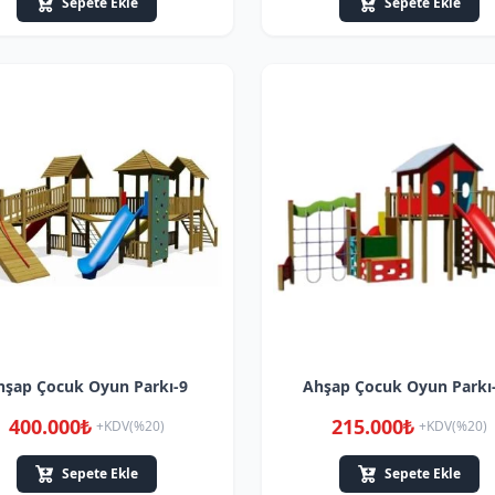
Sepete Ekle
Sepete Ekle
hşap Çocuk Oyun Parkı-9
Ahşap Çocuk Oyun Parkı
400.000₺
215.000₺
+KDV(%20)
+KDV(%20)
Sepete Ekle
Sepete Ekle