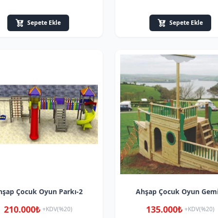
Sepete Ekle
Sepete Ekle
hşap Çocuk Oyun Parkı-2
Ahşap Çocuk Oyun Gemi
210.000₺
135.000₺
+KDV(%20)
+KDV(%20)