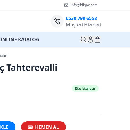
info@bilgev.com
0530 799 6558
Müşteri Hizmeti
ONLİNE KATALOG
pları
ç Tahterevalli
Stokta var
EKLE
HEMEN AL