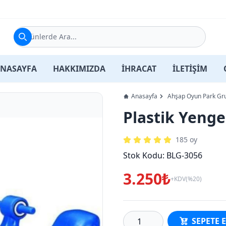
Ürünlerde Ara...
NASAYFA
HAKKIMIZDA
İHRACAT
İLETİŞİM
Anasayfa
Ahşap Oyun Park Gru
Plastik Yenge
185
oy
Stok Kodu:
BLG-3056
3.250₺
+KDV(%20)
SEPETE 