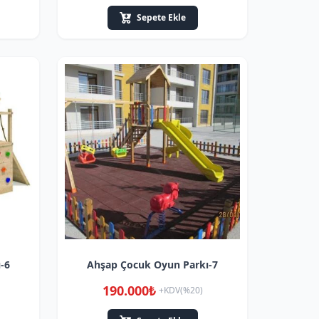
Sepete Ekle
-6
Ahşap Çocuk Oyun Parkı-7
190.000₺
+KDV(%20)