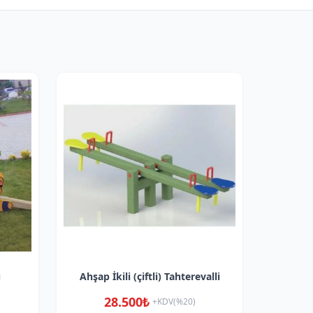
ü
Ahşap İkili (çiftli) Tahterevalli
28.500₺
+KDV(%20)