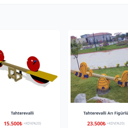
Tahterevalli
Tahterevalli Arı Figürl
15.500₺
23.500₺
+KDV(%20)
+KDV(%20)