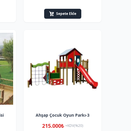
Sepete Ekle
si
Ahşap Çocuk Oyun Parkı-3
215.000₺
+KDV(%20)