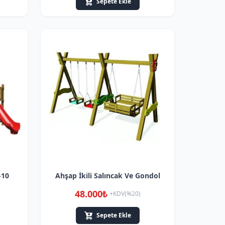
Sepete Ekle
-10
Ahşap İkili Salıncak Ve Gondol
48.000₺
+KDV(%20)
Sepete Ekle