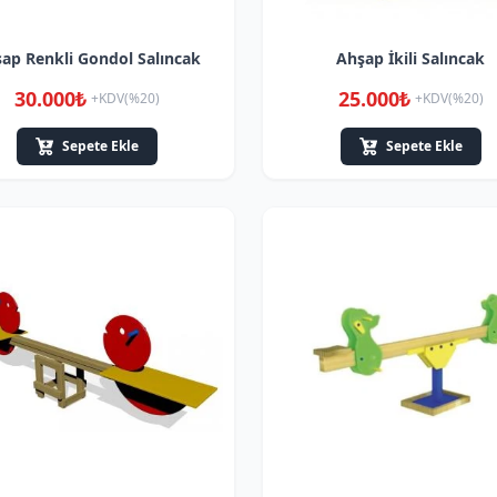
ap Renkli Gondol Salıncak
Ahşap İkili Salıncak
30.000₺
25.000₺
+KDV(%20)
+KDV(%20)
Sepete Ekle
Sepete Ekle