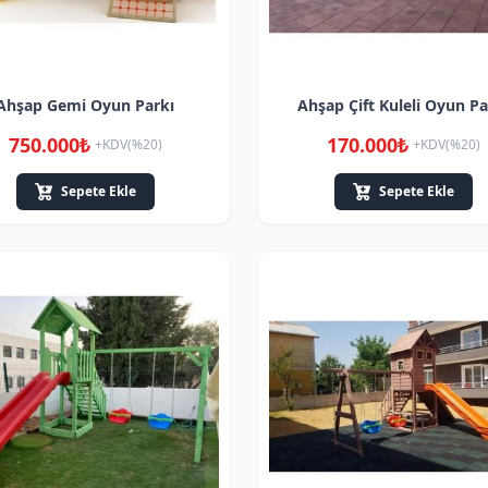
Ahşap Gemi Oyun Parkı
Ahşap Çift Kuleli Oyun Pa
750.000₺
170.000₺
+KDV(%20)
+KDV(%20)
Sepete Ekle
Sepete Ekle