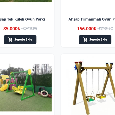
şap Tek Kuleli Oyun Parkı
Ahşap Tırmanmalı Oyun P
85.000₺
156.000₺
+KDV(%20)
+KDV(%20)
Sepete Ekle
Sepete Ekle