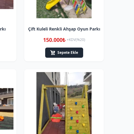
rkı
Çift Kuleli Renkli Ahşap Oyun Parkı
150.000₺
+KDV(%20)
Sepete Ekle