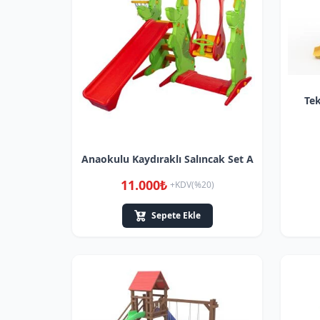
Tek
Anaokulu Kaydıraklı Salıncak Set A
11.000₺
+KDV(%20)
Sepete Ekle