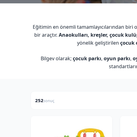
Eğitimin en önemli tamamlayıcılarından biri 
bir araçtır.
Anaokulları, kreşler, çocuk kulü
yönelik geliştirilen
çocuk 
Bilgev olarak;
çocuk parkı
,
oyun parkı
,
o
standartlar
252
sonuç
FIYAT ARALIĞI
₺
₺
—