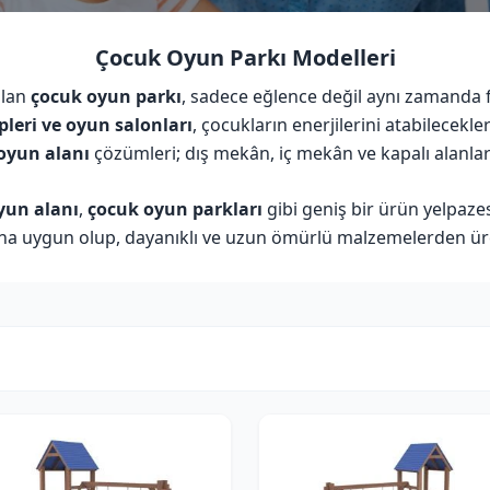
Çocuk Oyun Parkı Modelleri
olan
çocuk oyun parkı
, sadece eğlence değil aynı zamanda fi
pleri ve oyun salonları
, çocukların enerjilerini atabilecekle
oyun alanı
çözümleri; dış mekân, iç mekân ve kapalı alanlar i
yun alanı
,
çocuk oyun parkları
gibi geniş bir ürün yelpaze
ına uygun olup, dayanıklı ve uzun ömürlü malzemelerden üre
KATEGORI
D
Kategori seç