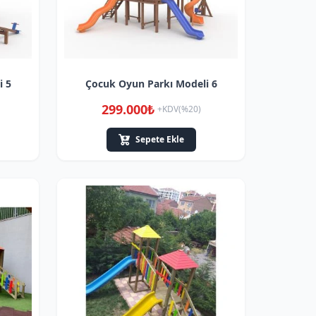
i 5
Çocuk Oyun Parkı Modeli 6
299.000₺
+KDV(%20)
Sepete Ekle