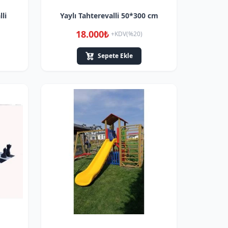
li
Yaylı Tahterevalli 50*300 cm
18.000₺
+KDV(%20)
Sepete Ekle