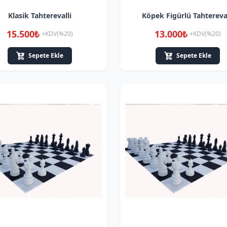
Klasik Tahterevalli
Köpek Figürlü Tahtereval
15.500₺
13.000₺
+KDV(%20)
+KDV(%20)
Sepete Ekle
Sepete Ekle