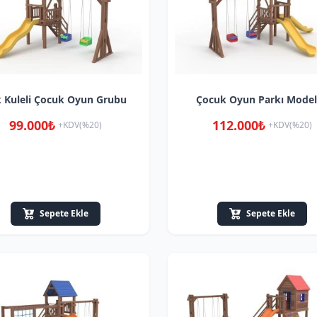
 Kuleli Çocuk Oyun Grubu
Çocuk Oyun Parkı Model
99.000₺
112.000₺
+KDV(%20)
+KDV(%20)
Sepete Ekle
Sepete Ekle