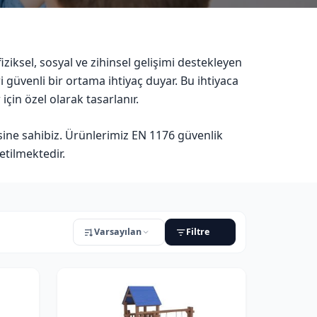
ziksel, sosyal ve zihinsel gelişimi destekleyen
ri güvenli bir ortama ihtiyaç duyar. Bu ihtiyaca
çin özel olarak tasarlanır.
sine sahibiz. Ürünlerimiz EN 1176 güvenlik
tilmektedir.
Varsayılan
Filtre
URUM
Sadece stoktakiler
Sadece indirimli