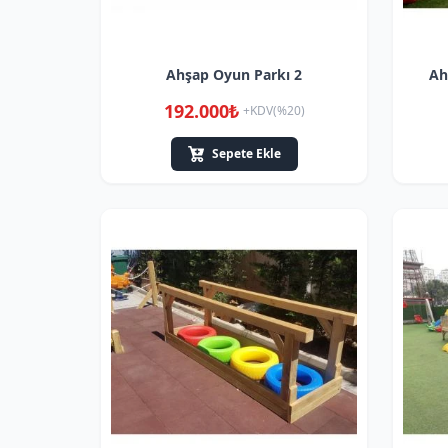
Ahşap Oyun Parkı 2
Ah
192.000₺
+KDV(%20)
Sepete Ekle