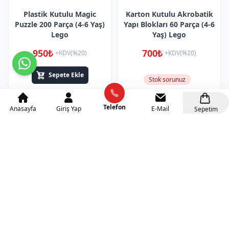
Plastik Kutulu Magic
Karton Kutulu Akrobatik
Puzzle 200 Parça (4-6 Yaş)
Yapı Blokları 60 Parça (4-6
Lego
Yaş) Lego
950₺
700₺
+KDV(%20)
+KDV(%20)
Sepete Ekle
Stok sorunuz
Telefon
Anasayfa
Giriş Yap
E-Mail
Sepetim
Karton Kutulu Animal Yapı
Karton Kutulu Geometrik
Blokları 37 Parça (4-6 Yaş)
Somun Civata Yapı