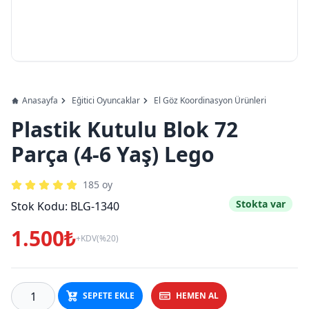
Anasayfa
Eğitici Oyuncaklar
El Göz Koordinasyon Ürünleri
Plastik Kutulu Blok 72
Parça (4-6 Yaş) Lego
185
oy
Stokta var
Stok Kodu:
BLG-1340
1.500₺
+KDV(%20)
SEPETE EKLE
HEMEN AL