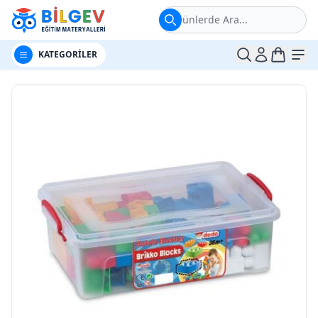
Ürünlerde Ara...
t
Me
KATEGORİLER