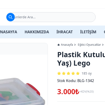
Ürünlerde Ara...
NASAYFA
HAKKIMIZDA
İHRACAT
İLETİŞİM
Anasayfa
Eğitici Oyuncaklar
Plastik Kutul
Yaş) Lego
185
oy
Stok Kodu:
BLG-1342
3.000₺
+KDV(%20)