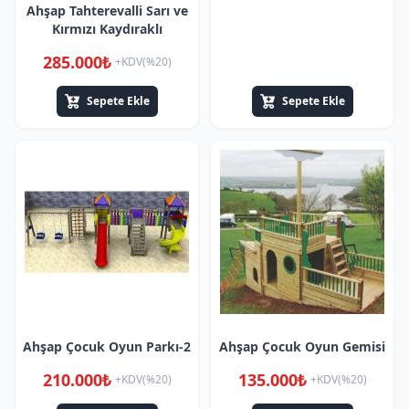
Ahşap Tahterevalli Sarı ve
Kırmızı Kaydıraklı
285.000₺
+KDV(%20)
Sepete Ekle
Sepete Ekle
Ahşap Çocuk Oyun Parkı-2
Ahşap Çocuk Oyun Gemisi
210.000₺
135.000₺
+KDV(%20)
+KDV(%20)