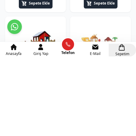
Sepete Ekle
Sepete Ekle
Telefon
Anasayfa
Giriş Yap
E-Mail
Sepetim
Ahşap Çocuk Oyun Parkı-3
Ahşap Çocuk Oyun Parkı-4
215.000₺
345.000₺
+KDV(%20)
+KDV(%20)
Sepete Ekle
Sepete Ekle