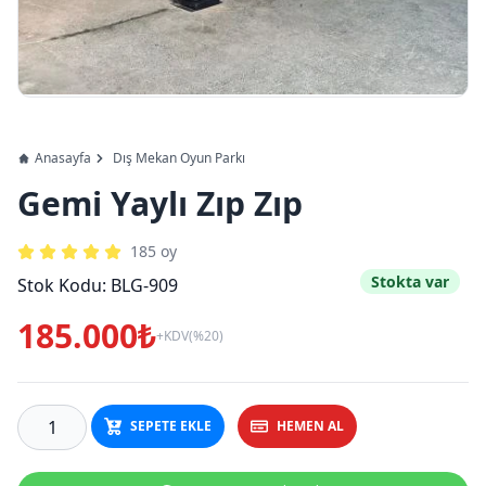
Anasayfa
Dış Mekan Oyun Parkı
Gemi Yaylı Zıp Zıp
185
oy
Stokta var
Stok Kodu:
BLG-909
185.000₺
+KDV(%20)
SEPETE EKLE
HEMEN AL