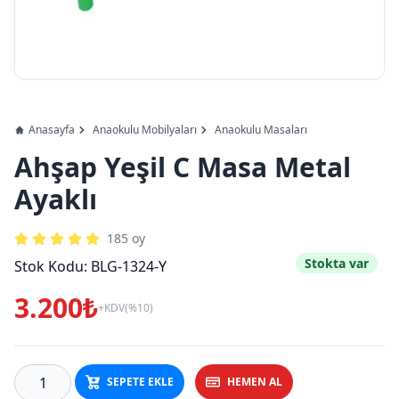
Anasayfa
Anaokulu Mobilyaları
Anaokulu Masaları
Ahşap Yeşil C Masa Metal
Ayaklı
185
oy
Stokta var
Stok Kodu:
BLG-1324-Y
3.200₺
+KDV(%10)
SEPETE EKLE
HEMEN AL