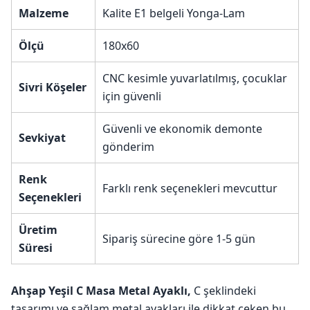
Malzeme
Kalite E1 belgeli Yonga-Lam
Ölçü
180x60
CNC kesimle yuvarlatılmış, çocuklar
Sivri Köşeler
için güvenli
Güvenli ve ekonomik demonte
Sevkiyat
gönderim
Renk
Farklı renk seçenekleri mevcuttur
Seçenekleri
Üretim
Sipariş sürecine göre 1-5 gün
Süresi
Ahşap Yeşil C Masa Metal Ayaklı,
C şeklindeki
tasarımı ve sağlam metal ayakları ile dikkat çeken bu