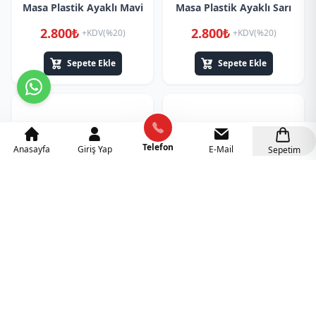
Masa Plastik Ayaklı Mavi
Masa Plastik Ayaklı Sarı
2.800₺
2.800₺
+KDV(%20)
+KDV(%20)
Sepete Ekle
Sepete Ekle
Telefon
Anasayfa
Giriş Yap
E-Mail
Sepetim
Anaokulu 60x120 Kral
Ahşap Kırmızı Çeyrek
Masa Plastik Ayaklı Yeşil
Masa Metal Ayaklı
2.800₺
1.300₺
+KDV(%20)
+KDV(%10)