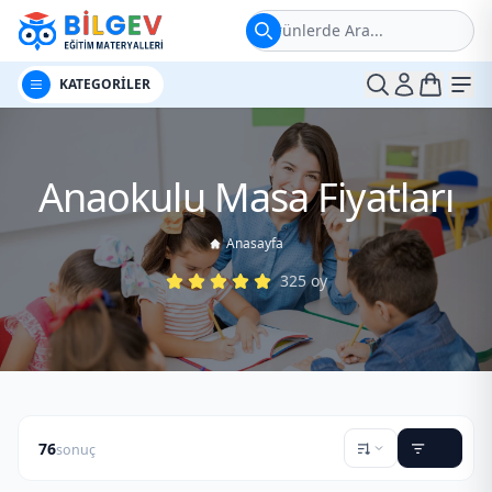
Ürünlerde Ara...
t
Me
KATEGORİLER
Anaokulu Masa Fiyatları
Anasayfa
325
oy
76
sonuç