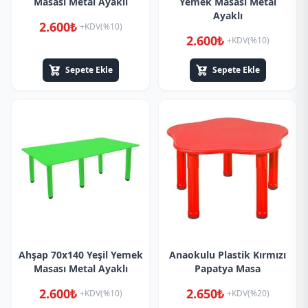
Masası Metal Ayaklı
Yemek Masası Metal
Ayaklı
2.600₺
+KDV(%10)
2.600₺
+KDV(%10)
Sepete Ekle
Sepete Ekle
Ahşap 70x140 Yeşil Yemek
Anaokulu Plastik Kırmızı
Masası Metal Ayaklı
Papatya Masa
2.600₺
2.650₺
+KDV(%10)
+KDV(%20)