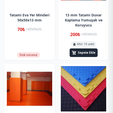
Tatami Eva Yer Minderi
13 mm Tatami Duvar
50x50x13 mm
Kaplama Yumuşak ve
Koruyucu
70₺
+KDV(%20)
200₺
+KDV(%20)
Min: 10 adet
Sepete Ekle
Stok sorunuz