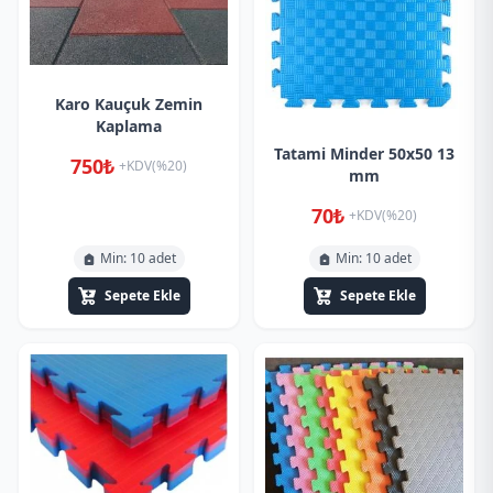
Karo Kauçuk Zemin
Kaplama
Tatami Minder 50x50 13
750₺
+KDV(%20)
mm
70₺
+KDV(%20)
Min: 10 adet
Min: 10 adet
Sepete Ekle
Sepete Ekle