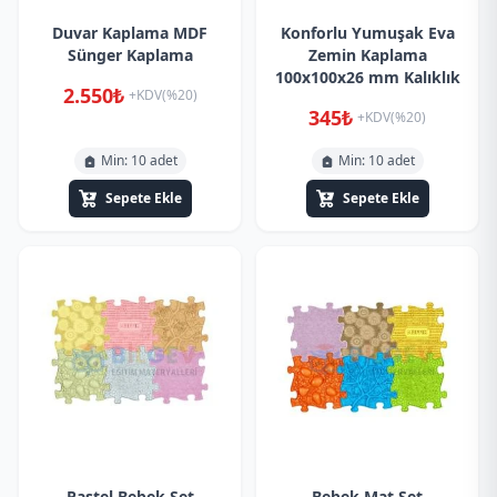
Duvar Kaplama MDF
Konforlu Yumuşak Eva
Sünger Kaplama
Zemin Kaplama
100x100x26 mm Kalıklık
2.550₺
+KDV(%20)
345₺
+KDV(%20)
Min: 10 adet
Min: 10 adet
Sepete Ekle
Sepete Ekle
Pastel Bebek Set
Bebek Mat Set