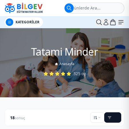
Ürünlerde Ara...
t
Me
KATEGORİLER
Tatami Minder
Anasayfa
325
oy
18
sonuç