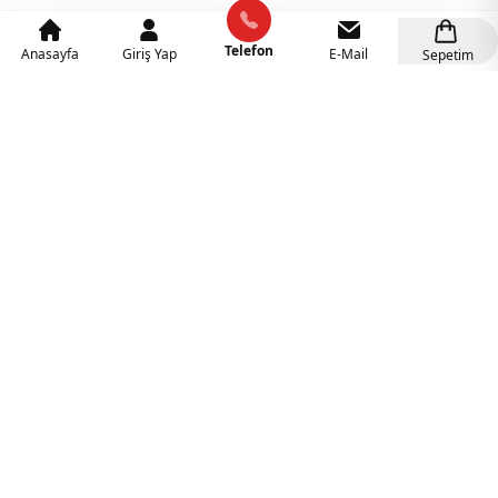
Telefon
Anasayfa
Giriş Yap
E-Mail
Sepetim
Kategoriler
Anaokulu Mobilyaları
(318)
İlgi Köşeleri
(137)
Eğitici Oyuncaklar
(141)
Sünger Grupları
(127)
Rehabilitasyon Malzemeleri
(41)
Ahşap Oyuncaklar
(27)
Duyu Bütünleme Malzemeleri
(21)
Müzik Aletleri
(18)
Tüm Kategorileri Görüntüle
Popüler Kategoriler