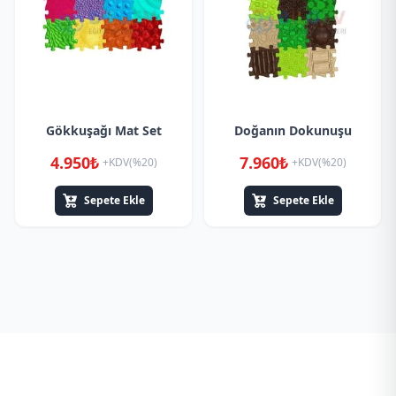
Gökkuşağı Mat Set
Doğanın Dokunuşu
4.950₺
7.960₺
+KDV(%20)
+KDV(%20)
Sepete Ekle
Sepete Ekle