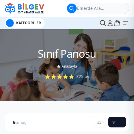
Ürünlerde Ara...
t
Me
KATEGORİLER
Sınıf Panosu
Anasayfa
325
oy
6
sonuç