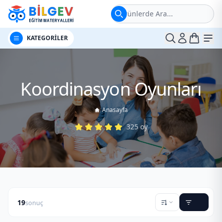
Ürünlerde Ara...
t
Me
KATEGORİLER
Koordinasyon Oyunları
Anasayfa
325
oy
19
sonuç