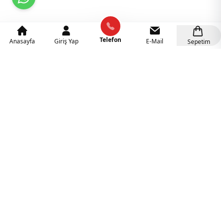
Telefon
Anasayfa
Giriş Yap
E-Mail
Sepetim
Kategoriler
Anaokulu Mobilyaları
(318)
İlgi Köşeleri
(137)
Eğitici Oyuncaklar
(141)
Sünger Grupları
(127)
Rehabilitasyon Malzemeleri
(41)
Ahşap Oyuncaklar
(27)
Duyu Bütünleme Malzemeleri
(21)
Müzik Aletleri
(18)
Tüm Kategorileri Görüntüle