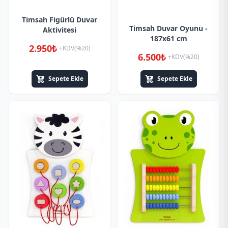
Timsah Figürlü Duvar
Timsah Duvar Oyunu -
Aktivitesi
187x61 cm
2.950₺
+KDV(%20)
6.500₺
+KDV(%20)
Sepete Ekle
Sepete Ekle