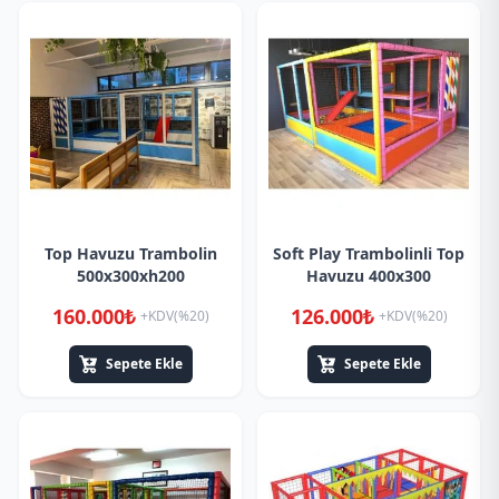
Top Havuzu Trambolin
Soft Play Trambolinli Top
500x300xh200
Havuzu 400x300
160.000₺
126.000₺
+KDV(%20)
+KDV(%20)
Sepete Ekle
Sepete Ekle