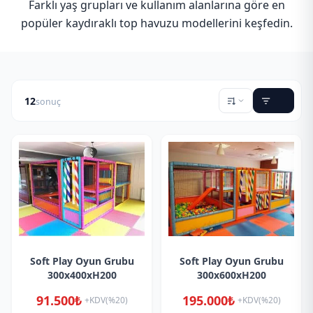
Farklı yaş grupları ve kullanım alanlarına göre en
popüler kaydıraklı top havuzu modellerini keşfedin.
12
sonuç
Soft Play Oyun Grubu
Soft Play Oyun Grubu
300x400xH200
300x600xH200
91.500₺
195.000₺
+KDV(%20)
+KDV(%20)