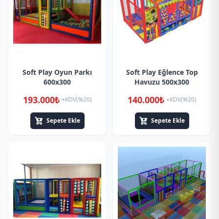
Soft Play Oyun Parkı
Soft Play Eğlence Top
600x300
Havuzu 500x300
193.000₺
140.000₺
+KDV(%20)
+KDV(%20)
Sepete Ekle
Sepete Ekle