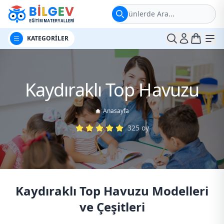
Ürünlerde Ara...
t
Me
KATEGORİLER
Kaydıraklı Top Havuzu
Anasayfa
325
oy
Kaydıraklı Top Havuzu Modelleri
ve Çeşitleri