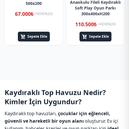
Anaokulu Fileli Kaydıraklı
500x200
Soft Play Oyun Parkı
67.000₺
300x400xH200
+KDV(%20)
110.500₺
+KDV(%20)
Sepete Ekle
Sepete Ekle
Kaydıraklı Top Havuzu Nedir?
Kimler İçin Uygundur?
Kaydıraklı top havuzları,
çocuklar için eğlenceli,
güvenli ve hareketli bir oyun alanı
oluşturur. Ev içi
kullanım, bahçeler, kreşler ve oyun parkları için
ideal