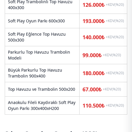
Soft Play Trambolinli Top Havuzu
126.000₺
+KDV(%20)
400x300
193.000₺
Soft Play Oyun Parkı 600x300
+KDV(%20)
Soft Play Eğlence Top Havuzu
140.000₺
+KDV(%20)
500x300
Parkurlu Top Havuzu Trambolin
99.000₺
+KDV(%20)
Modeli
Büyük Parkurlu Top Havuzu
180.000₺
+KDV(%20)
Trambolin 900x400
67.000₺
Top Havuzu ve Trambolin 500x200
+KDV(%20)
Anaokulu Fileli Kaydıraklı Soft Play
110.500₺
+KDV(%20)
Oyun Parkı 300x400xH200