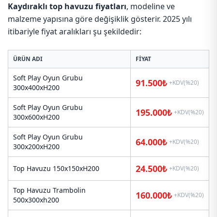
Kaydıraklı top havuzu fiyatları
, modeline ve
malzeme yapısına göre değişiklik gösterir. 2025 yılı
itibariyle fiyat aralıkları şu şekildedir:
ÜRÜN ADI
FIYAT
Soft Play Oyun Grubu
91.500₺
+KDV(%20)
300x400xH200
Soft Play Oyun Grubu
195.000₺
+KDV(%20)
300x600xH200
Soft Play Oyun Grubu
64.000₺
+KDV(%20)
300x200xH200
24.500₺
Top Havuzu 150x150xH200
+KDV(%20)
Top Havuzu Trambolin
160.000₺
+KDV(%20)
500x300xh200