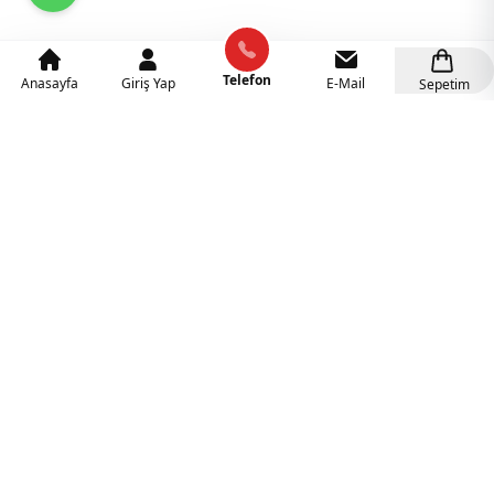
Telefon
Anasayfa
Giriş Yap
E-Mail
Sepetim
Kategoriler
Anaokulu Mobilyaları
(318)
İlgi Köşeleri
(137)
Eğitici Oyuncaklar
(141)
Sünger Grupları
(127)
Rehabilitasyon Malzemeleri
(41)
Ahşap Oyuncaklar
(27)
Duyu Bütünleme Malzemeleri
(21)
Müzik Aletleri
(18)
Tüm Kategorileri Görüntüle