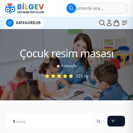
Ürünlerde Ara...
t
Me
KATEGORİLER
Çocuk resim masası
Anasayfa
325
oy
1
sonuç