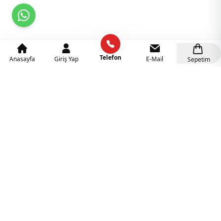
Telefon
Anasayfa
Giriş Yap
E-Mail
Sepetim
Kategoriler
Anaokulu Mobilyaları
(318)
İlgi Köşeleri
(137)
Eğitici Oyuncaklar
(141)
Sünger Grupları
(127)
Rehabilitasyon Malzemeleri
(41)
Ahşap Oyuncaklar
(27)
Duyu Bütünleme Malzemeleri
(21)
Müzik Aletleri
(18)