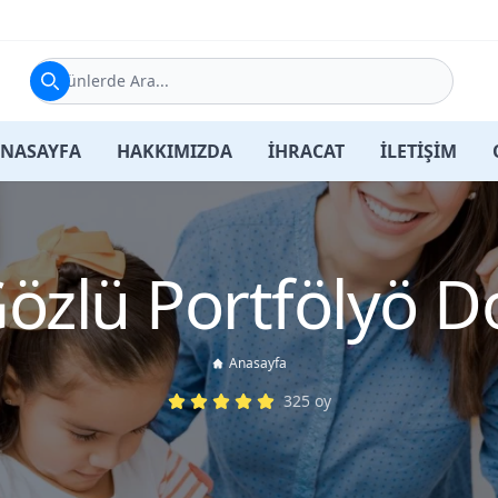
Ürünlerde Ara...
NASAYFA
HAKKIMIZDA
İHRACAT
İLETİŞİM
özlü Portfölyö D
Anasayfa
325
oy