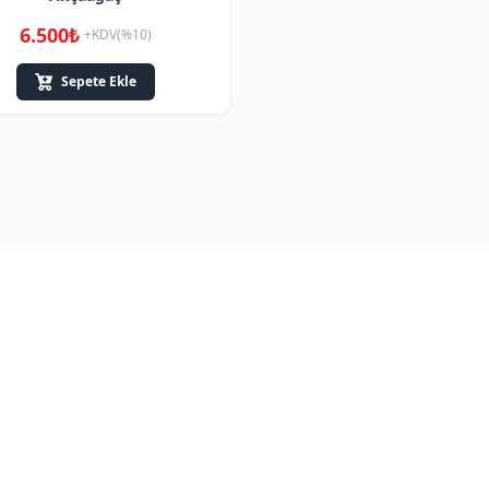
6.500₺
+KDV(%10)
Sepete Ekle