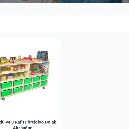
KATEGORI
D
Kategori seç
lü ve 3 Raflı Pörtfolyö Dolabı
Akçaağaç