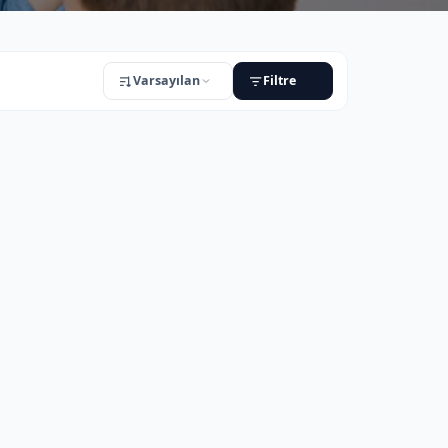
Varsayılan
Filtre
URUM
Sadece stoktakiler
Sadece indirimli