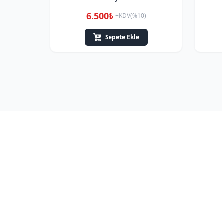
6.500₺
+KDV(%10)
Sepete Ekle