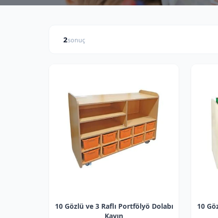
2
sonuç
FIYAT ARALIĞI
₺
₺
—
10 Gözlü ve 3 Raflı Portfölyö Dolabı
10 Göz
Kayın