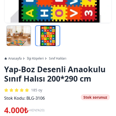
Anasayfa
İlgi Köşeleri
Sınıf Halıları
Yap-Boz Desenli Anaokulu
Sınıf Halısı 200*290 cm
185
oy
Stok sorunuz
Stok Kodu:
BLG-3106
4.000₺
+KDV(%20)