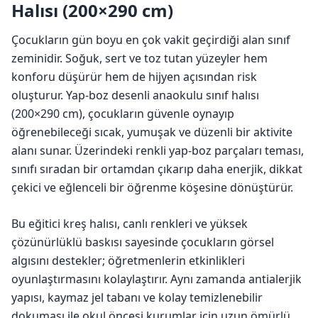
Halısı (200×290 cm)
Çocukların gün boyu en çok vakit geçirdiği alan sınıf
zeminidir. Soğuk, sert ve toz tutan yüzeyler hem
konforu düşürür hem de hijyen açısından risk
oluşturur. Yap-boz desenli anaokulu sınıf halısı
(200×290 cm), çocukların güvenle oynayıp
öğrenebileceği sıcak, yumuşak ve düzenli bir aktivite
alanı sunar. Üzerindeki renkli yap-boz parçaları teması,
sınıfı sıradan bir ortamdan çıkarıp daha enerjik, dikkat
çekici ve eğlenceli bir öğrenme köşesine dönüştürür.
Bu eğitici kreş halısı, canlı renkleri ve yüksek
çözünürlüklü baskısı sayesinde çocukların görsel
algısını destekler; öğretmenlerin etkinlikleri
oyunlaştırmasını kolaylaştırır. Aynı zamanda antialerjik
yapısı, kaymaz jel tabanı ve kolay temizlenebilir
dokuması ile okul öncesi kurumlar için uzun ömürlü,