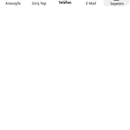
Telefon
Anasayfa
Giriş Yap
E-Mail
Sepetim
Kategoriler
Anaokulu Mobilyaları
(318)
İlgi Köşeleri
(137)
Eğitici Oyuncaklar
(141)
Sünger Grupları
(127)
Rehabilitasyon Malzemeleri
(41)
Ahşap Oyuncaklar
(27)
Duyu Bütünleme Malzemeleri
(21)
Müzik Aletleri
(18)
Tüm Kategorileri Görüntüle
Popüler Kategoriler