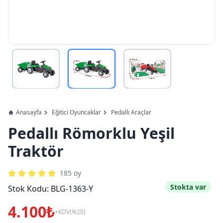
Anasayfa
Eğitici Oyuncaklar
Pedallı Araçlar
Pedallı Römorklu Yeşil
Traktör
185
oy
Stokta var
Stok Kodu:
BLG-1363-Y
4.100₺
+KDV(%20)