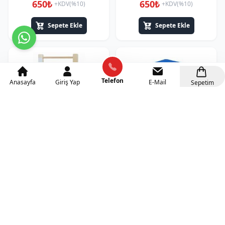
650₺
650₺
+KDV(%10)
+KDV(%10)
Sepete Ekle
Sepete Ekle
Telefon
Anasayfa
Giriş Yap
E-Mail
Sepetim
Büyük İşlem Çerçevesi
3.240₺
+KDV(%20)
Beceri Küpü
990₺
+KDV(%20)
Sepete Ekle
Sepete Ekle