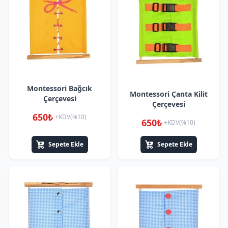
Montessori Bağcık
Montessori Çanta Kilit
Çerçevesi
Çerçevesi
650₺
+KDV(%10)
650₺
+KDV(%10)
Sepete Ekle
Sepete Ekle