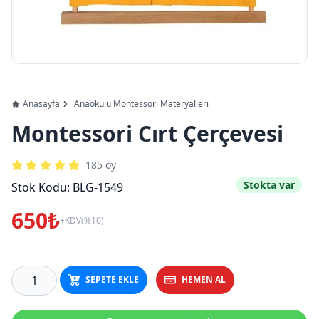
Anasayfa
Anaokulu Montessori Materyalleri
Montessori Cırt Çerçevesi
185
oy
Stokta var
Stok Kodu:
BLG-1549
650₺
+KDV(%10)
SEPETE EKLE
HEMEN AL