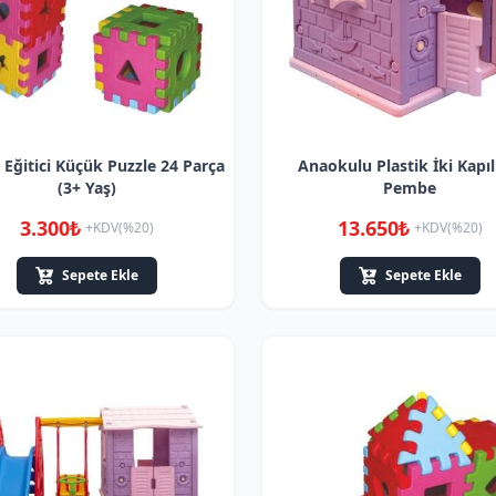
k Eğitici Küçük Puzzle 24 Parça
Anaokulu Plastik İki Kapıl
(3+ Yaş)
Pembe
3.300₺
13.650₺
+KDV(%20)
+KDV(%20)
Sepete Ekle
Sepete Ekle