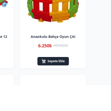
le 12
Anaokulu Bahçe Oyun Çiti
6.250₺
+KDV(%20)
Sepete Ekle