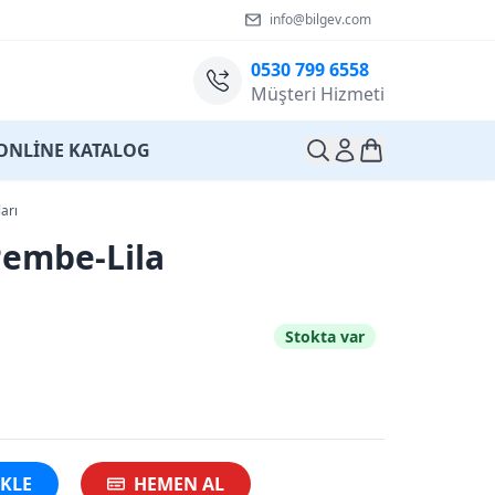
info@bilgev.com
0530 799 6558
Müşteri Hizmeti
ONLİNE KATALOG
arı
embe-Lila
Stokta var
EKLE
HEMEN AL