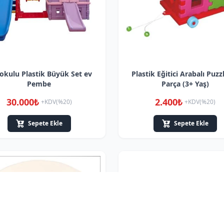
okulu Plastik Büyük Set ev
Plastik Eğitici Arabalı Puzz
Pembe
Parça (3+ Yaş)
30.000₺
2.400₺
+KDV(%20)
+KDV(%20)
Sepete Ekle
Sepete Ekle