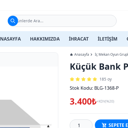
Ürünlerde Ara...
NASAYFA
HAKKIMIZDA
İHRACAT
İLETİŞİM
Anasayfa
İç Mekan Oyun Grupl
Küçük Bank P
185
oy
Stok Kodu:
BLG-1368-P
3.400₺
+KDV(%20)
SEPETE 