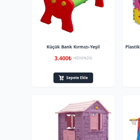
Küçük Bank Kırmızı-Yeşil
Plasti
3.400₺
+KDV(%20)
Sepete Ekle