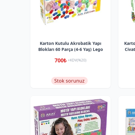
Karton Kutulu Akrobatik Yapı
Kart
Blokları 60 Parça (4-6 Yaş) Lego
Civat
700₺
+KDV(%20)
Stok sorunuz