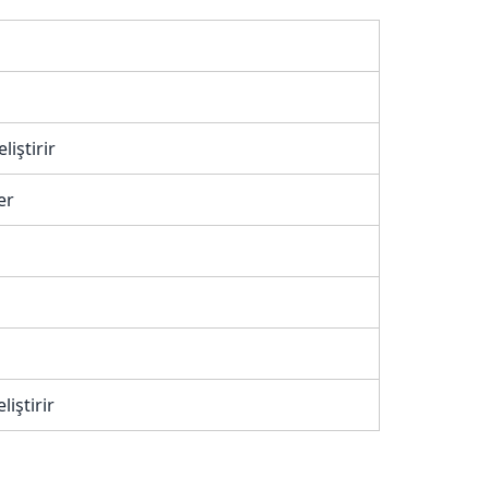
iştirir
er
iştirir