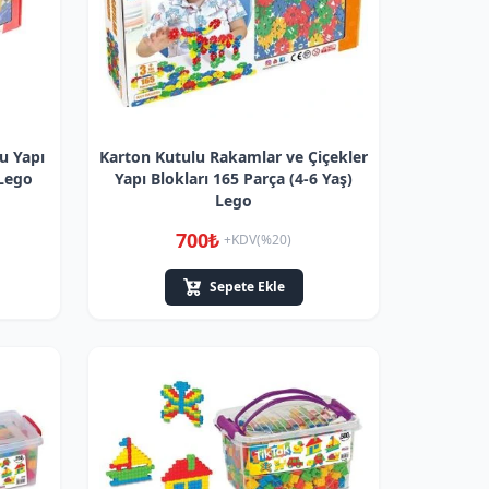
u Yapı
Karton Kutulu Rakamlar ve Çiçekler
 Lego
Yapı Blokları 165 Parça (4-6 Yaş)
Lego
700₺
+KDV(%20)
Sepete Ekle