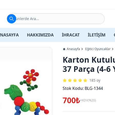
Ürünlerde Ara...
NASAYFA
HAKKIMIZDA
İHRACAT
İLETİŞİM
Anasayfa
Eğitici Oyuncaklar
Karton Kutulu
37 Parça (4-6
185
oy
Stok Kodu:
BLG-1344
700₺
+KDV(%20)