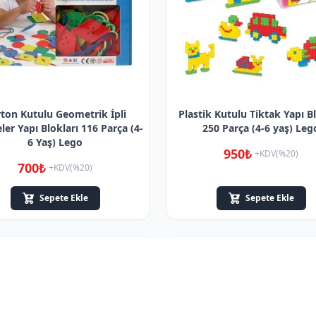
ton Kutulu Geometrik İpli
Plastik Kutulu Tiktak Yapı Bl
er Yapı Blokları 116 Parça (4-
250 Parça (4-6 yaş) Leg
6 Yaş) Lego
950₺
+KDV(%20)
700₺
+KDV(%20)
Sepete Ekle
Sepete Ekle