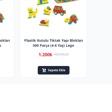
okları
Plastik Kutulu Tiktak Yapı Blokları
o
500 Parça (4-6 Yaş) Lego
1.200₺
+KDV(%20)
Sepete Ekle