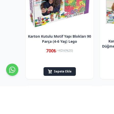
Karton Kutulu Motif Yapı Blokları 90
Kar
Parça (4-6 Yaş) Lego
Düğmel
700₺
+KDV(%20)
Sepete Ekle