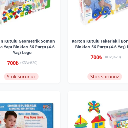
on Kutulu Geometrik Somun
Karton Kutulu Tekerlekli Bor
a Yapı Blokları 56 Parça (4-6
Blokları 56 Parça (4-6 Yaş)
Yaş) Lego
700₺
+KDV(%20)
700₺
+KDV(%20)
Stok sorunuz
Stok sorunuz