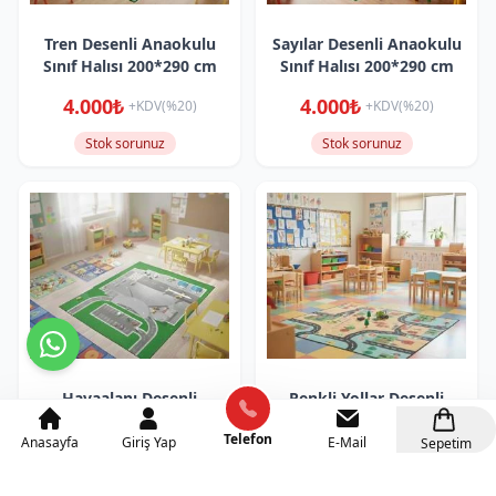
Tren Desenli Anaokulu
Sayılar Desenli Anaokulu
Sınıf Halısı 200*290 cm
Sınıf Halısı 200*290 cm
4.000₺
4.000₺
+KDV(%20)
+KDV(%20)
Stok sorunuz
Stok sorunuz
Havaalanı Desenli
Renkli Yollar Desenli
Anaokulu Sınıf Halısı
Anaokulu Sınıf Halısı
Telefon
200*290 cm
200*290 cm
Anasayfa
Giriş Yap
E-Mail
Sepetim
4.000₺
4.000₺
+KDV(%20)
+KDV(%20)