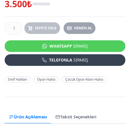
3.500₺
+KDV(%20)
SEPETE EKLE
HEMEN AL
WHATSAPP
SİPARİŞ
TELEFONLA
SİPARİŞ
Sınıf Halıları
Oyun Halısı
Çocuk Oyun Alanı Halısı
Ürün Açıklaması
Taksit Seçenekleri