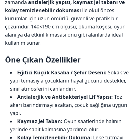
zamanda
antialerjik yapısı, kaymaz jel tabanı ve
kolay temizlenebilir dokuması
ile okul öncesi
kurumlar için uzun ömürlü, güvenli ve pratik bir
çözümdür. 140×190 cm ölçüsü; okuma köşesi, oyun
alanı ya da etkinlik masası önü gibi alanlarda ideal
kullanım sunar.
Öne Çıkan Özellikler
Eğitici Küçük Kasaba / Şehir Deseni:
Sokak ve
yapı temasıyla çocukların hayal gücünü destekler,
sınıf atmosferini canlandırır.
Antialerjik ve Antibakteriyel Lif Yapısı:
Toz
akarı barındırmayı azaltan, çocuk sağlığına uygun
yapı.
Kaymaz Jel Taban:
Oyun saatlerinde halının
yerinde sabit kalmasına yardımcı olur.
Kolay Temizlenebilir Dokuma:
Leke tutmayı