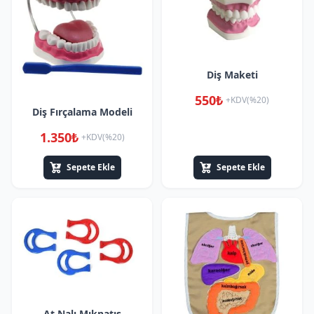
Diş Maketi
550₺
+KDV(%20)
Diş Fırçalama Modeli
1.350₺
+KDV(%20)
Sepete Ekle
Sepete Ekle
At Nalı Mıknatıs