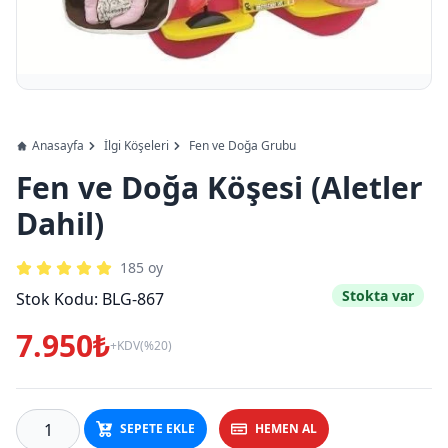
Anasayfa
İlgi Köşeleri
Fen ve Doğa Grubu
Fen ve Doğa Köşesi (Aletler
Dahil)
185
oy
Stokta var
Stok Kodu:
BLG-867
7.950₺
+KDV(%20)
SEPETE EKLE
HEMEN AL