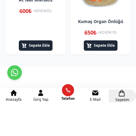
600₺
+KDV(%20)
Kumaş Organ Önlüğü
650₺
+KDV(%10)
Sepete Ekle
Sepete Ekle
Telefon
Anasayfa
Giriş Yap
E-Mail
Sepetim
Kategoriler