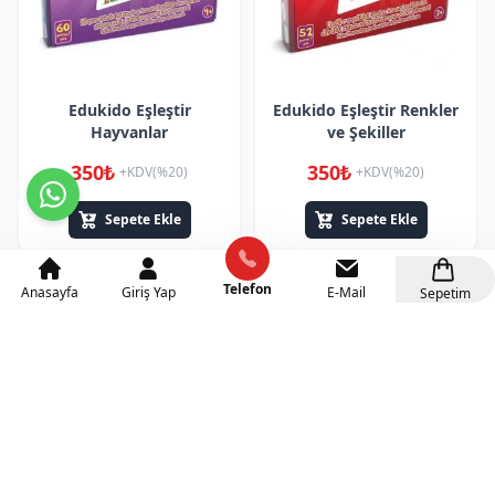
Edukido Eşleştir
Edukido Eşleştir Renkler
Hayvanlar
ve Şekiller
350₺
350₺
+KDV(%20)
+KDV(%20)
Sepete Ekle
Sepete Ekle
Telefon
Anasayfa
Giriş Yap
E-Mail
Sepetim