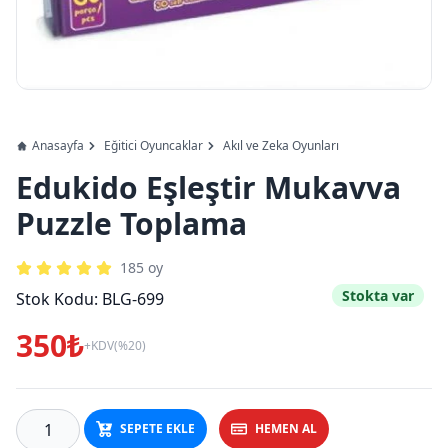
Anasayfa
Eğitici Oyuncaklar
Akıl ve Zeka Oyunları
Edukido Eşleştir Mukavva
Puzzle Toplama
185
oy
Stokta var
Stok Kodu:
BLG-699
350₺
+KDV(%20)
SEPETE EKLE
HEMEN AL