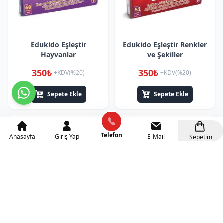
Edukido Eşleştir
Edukido Eşleştir Renkler
Hayvanlar
ve Şekiller
350₺
350₺
+KDV(%20)
+KDV(%20)
Sepete Ekle
Sepete Ekle
Telefon
Anasayfa
Giriş Yap
E-Mail
Sepetim