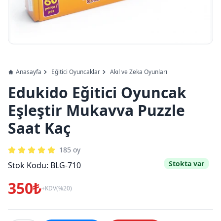
Anasayfa
Eğitici Oyuncaklar
Akıl ve Zeka Oyunları
Edukido Eğitici Oyuncak
Eşleştir Mukavva Puzzle
Saat Kaç
185
oy
Stokta var
Stok Kodu:
BLG-710
350₺
+KDV(%20)