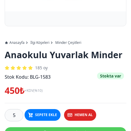
Anasayfa
İlgi Köşeleri
Minder Çeşitleri
Anaokulu Yuvarlak Minder
185
oy
Stokta var
Stok Kodu:
BLG-1583
450₺
+KDV(%10)
SEPETE EKLE
HEMEN AL