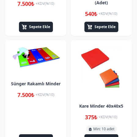
(Adet)
7.500₺
+KDV(%10)
540₺
+KDV(%10)
Sepete Ekle
Sepete Ekle
Sünger Rakamlı Minder
7.500₺
+KDV(%10)
Kare Minder 40x40x5
375₺
+KDV(%10)
Min: 10 adet