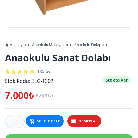
Anasayfa
Anaokulu Mobilyaları
Anaokulu Dolapları
Anaokulu Sanat Dolabı
185
oy
Stokta var
Stok Kodu:
BLG-1302
7.000₺
+KDV(%10)
SEPETE EKLE
HEMEN AL