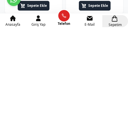
Sepete Ekle
Sepete Ekle
Telefon
Anasayfa
Giriş Yap
E-Mail
Sepetim
Anaokulu 3 Raflı 1 Kapaklı
Anaokulu Puzzle Dolabı
Öğrenci Dolabı Akçaağaç
20'Li
5.500₺
9.000₺
+KDV(%10)
+KDV(%10)
Sepete Ekle
Sepete Ekle