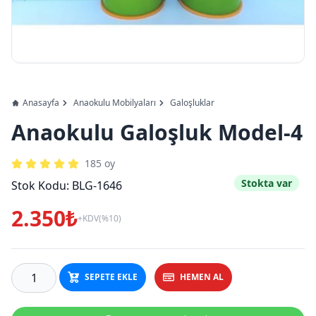
Anasayfa
Anaokulu Mobilyaları
Galoşluklar
Anaokulu Galoşluk Model-4
185
oy
Stokta var
Stok Kodu:
BLG-1646
2.350₺
+KDV(%10)
SEPETE EKLE
HEMEN AL