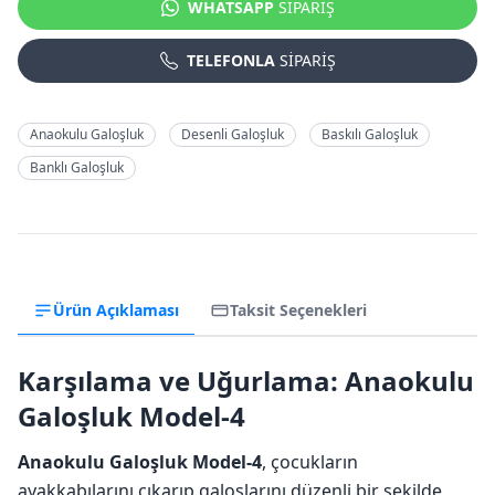
WHATSAPP
SİPARİŞ
TELEFONLA
SİPARİŞ
Anaokulu Galoşluk
Desenli Galoşluk
Baskılı Galoşluk
Banklı Galoşluk
Ürün Açıklaması
Taksit Seçenekleri
Karşılama ve Uğurlama: Anaokulu
Galoşluk Model-4
Anaokulu Galoşluk Model-4
, çocukların
ayakkabılarını çıkarıp galoşlarını düzenli bir şekilde