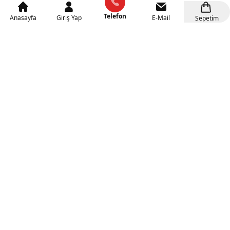
Telefon
Anasayfa
Giriş Yap
E-Mail
Sepetim
Şirinler Figürlü Banklı
Doğa Temalı Banklı
Galoşluk
Galoşluk
4.000₺
4.000₺
+KDV(%10)
+KDV(%10)
Sepete Ekle
Sepete Ekle