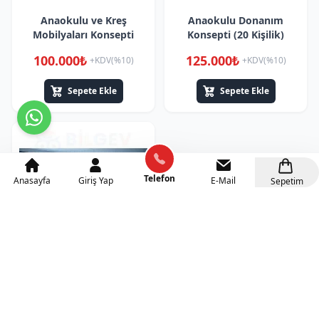
Anaokulu ve Kreş
Anaokulu Donanım
Mobilyaları Konsepti
Konsepti (20 Kişilik)
100.000₺
125.000₺
+KDV(%10)
+KDV(%10)
Sepete Ekle
Sepete Ekle
Telefon
Anasayfa
Giriş Yap
E-Mail
Sepetim
Anaokulu Donanım
Konsepti