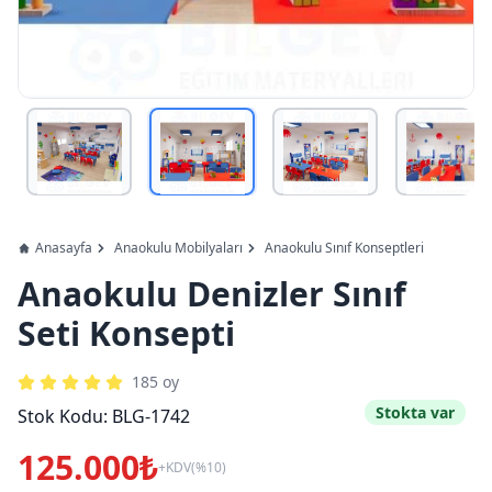
Anasayfa
Anaokulu Mobilyaları
Anaokulu Sınıf Konseptleri
Anaokulu Denizler Sınıf
Seti Konsepti
185
oy
Stokta var
Stok Kodu:
BLG-1742
125.000₺
+KDV(%10)