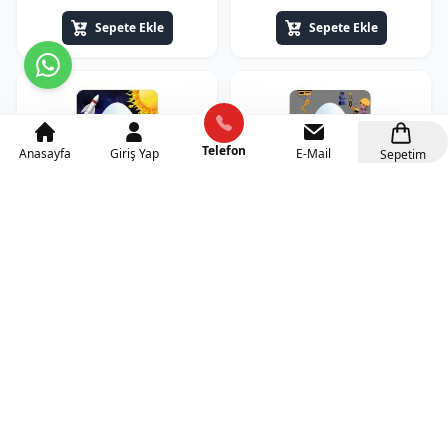
Sepete Ekle
Sepete Ekle
Telefon
Anasayfa
Giriş Yap
E-Mail
Sepetim
Anaokulu Uzay Desenli
Anaokulu Robotik Desenli
Boy Aynası
Boy Aynası
3.800₺
3.800₺
+KDV(%10)
+KDV(%10)
Sepete Ekle
Sepete Ekle