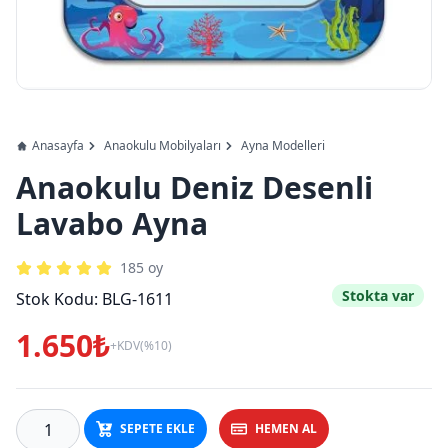
Anasayfa
Anaokulu Mobilyaları
Ayna Modelleri
Anaokulu Deniz Desenli
Lavabo Ayna
185
oy
Stokta var
Stok Kodu:
BLG-1611
1.650₺
+KDV(%10)
SEPETE EKLE
HEMEN AL