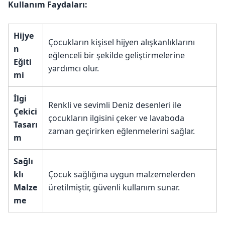
Kullanım Faydaları:
Hijye
Çocukların kişisel hijyen alışkanlıklarını
n
eğlenceli bir şekilde geliştirmelerine
Eğiti
yardımcı olur.
mi
İlgi
Renkli ve sevimli Deniz desenleri ile
Çekici
çocukların ilgisini çeker ve lavaboda
Tasarı
zaman geçirirken eğlenmelerini sağlar.
m
Sağlı
klı
Çocuk sağlığına uygun malzemelerden
Malze
üretilmiştir, güvenli kullanım sunar.
me