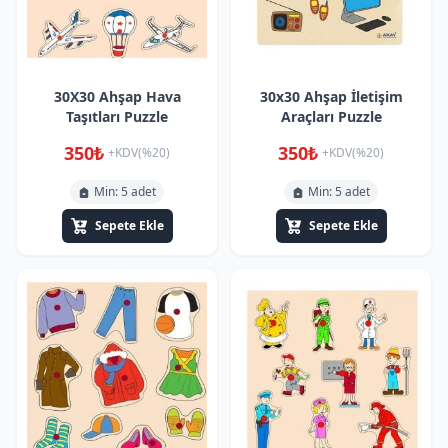
30X30 Ahşap Hava
30x30 Ahşap İletişim
Taşıtları Puzzle
Araçları Puzzle
350₺
350₺
+KDV(%20)
+KDV(%20)
Min: 5 adet
Min: 5 adet
Sepete Ekle
Sepete Ekle