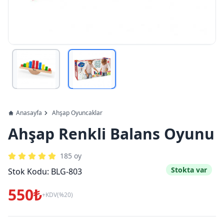
Anasayfa
Ahşap Oyuncaklar
Ahşap Renkli Balans Oyunu
185
oy
Stokta var
Stok Kodu:
BLG-803
550₺
+KDV(%20)