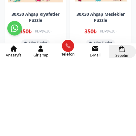
30X30 Ahşap Kıyafetler
30X30 Ahşap Meslekler
Puzzle
Puzzle
350₺
350₺
+KDV(%20)
+KDV(%20)
Min: 5 adet
Min: 5 adet
Sepete Ekle
Sepete Ekle
Telefon
Anasayfa
Giriş Yap
E-Mail
Sepetim
30X30 Ahşap Mutfağımız
30X30 Ahşap Müzik