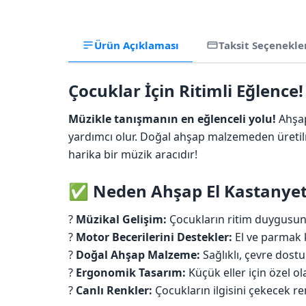
Ürün Açıklaması
Taksit Seçenekle
Çocuklar İçin Ritimli Eğlence!
Müzikle tanışmanın en eğlenceli yolu!
Ahşap
yardımcı olur. Doğal ahşap malzemeden üretilmi
harika bir müzik aracıdır!
✅ Neden Ahşap El Kastanyet
?
Müzikal Gelişim:
Çocukların ritim duygusunu 
?
Motor Becerilerini Destekler:
El ve parmak k
?
Doğal Ahşap Malzeme:
Sağlıklı, çevre dostu
?
Ergonomik Tasarım:
Küçük eller için özel ol
?
Canlı Renkler:
Çocukların ilgisini çekecek ren