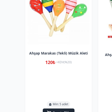
Ahşap Marakas (Tekli) Müzik Aleti
Ahşa
120₺
+KDV(%20)
Min: 5 adet