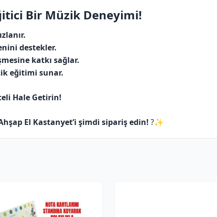
ğitici Bir Müzik Deneyimi!
ızlanır.
enini destekler.
şmesine katkı sağlar.
ik eğitimi sunar.
li Hale Getirin!
Ahşap El Kastanyet’i şimdi sipariş edin!
?✨