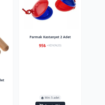
Parmak Kastanyet 2 Adet
95₺
+KDV(%20)
det
Min: 5 adet