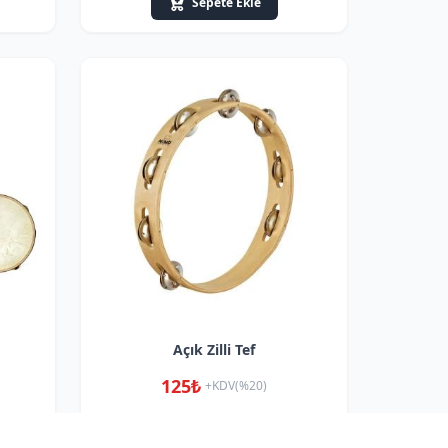
Sepete Ekle
Açık Zilli Tef
125₺
+KDV(%20)