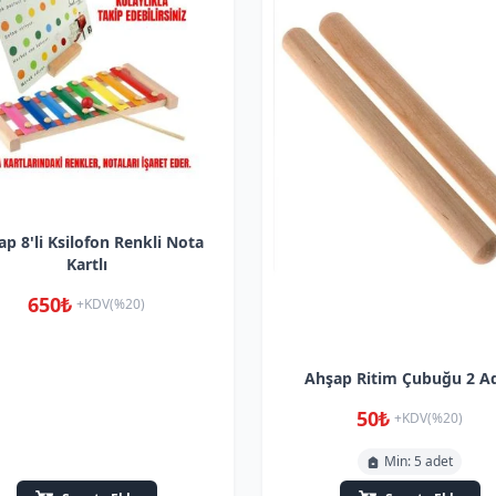
p 8'li Ksilofon Renkli Nota
Kartlı
650₺
+KDV(%20)
Ahşap Ritim Çubuğu 2 A
50₺
+KDV(%20)
Min: 5 adet