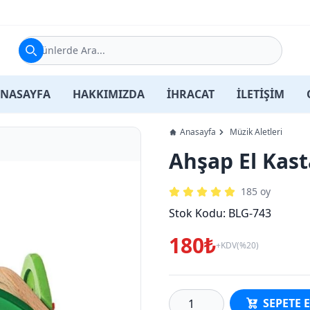
Ürünlerde Ara...
NASAYFA
HAKKIMIZDA
İHRACAT
İLETİŞİM
Anasayfa
Müzik Aletleri
Ahşap El Kas
185
oy
Stok Kodu:
BLG-743
180₺
+KDV(%20)
SEPETE 