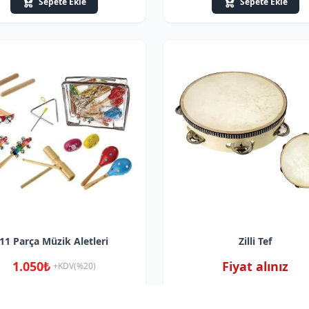
Sepete Ekle
Sepete Ekle
11 Parça Müzik Aletleri
Zilli Tef
1.050₺
Fiyat alınız
+KDV(%20)