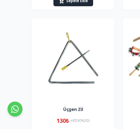
Sepete Ekle
Üçgen Zil
130₺
+KDV(%20)
Min: 5 adet