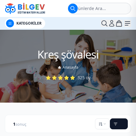
Ürünlerde Ara...
t
Me
KATEGORİLER
Kreş şövalesi
Anasayfa
325
oy
1
sonuç