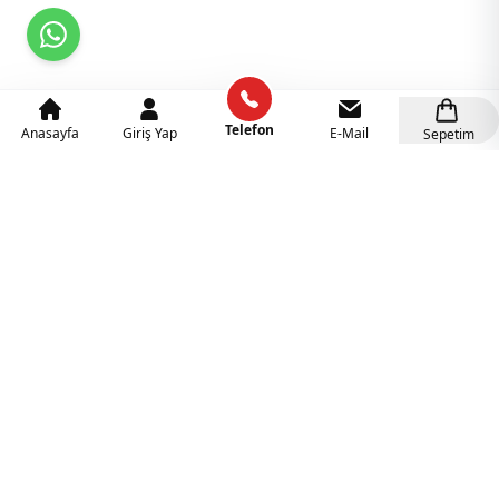
Telefon
Anasayfa
Giriş Yap
E-Mail
Sepetim
Kategoriler
Anaokulu Mobilyaları
(318)
İlgi Köşeleri
(137)
Eğitici Oyuncaklar
(141)
Sünger Grupları
(127)
Rehabilitasyon Malzemeleri
(41)
Ahşap Oyuncaklar
(27)
Duyu Bütünleme Malzemeleri
(21)
Müzik Aletleri
(18)