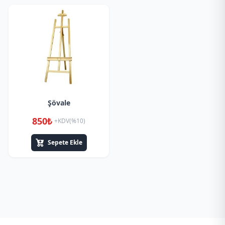
Şövale
850₺
+KDV(%10)
Sepete Ekle