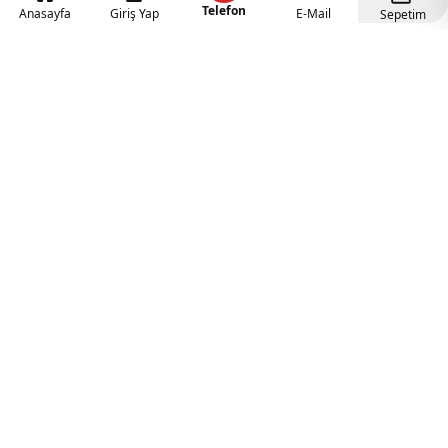
Telefon
Anasayfa
Giriş Yap
E-Mail
Sepetim
Kategoriler
Anaokulu Mobilyaları
(318)
İlgi Köşeleri
(137)
Eğitici Oyuncaklar
(141)
Sünger Grupları
(127)
Rehabilitasyon Malzemeleri
(41)
Ahşap Oyuncaklar
(27)
Duyu Bütünleme Malzemeleri
(21)
Müzik Aletleri
(18)
Tüm Kategorileri Görüntüle
Popüler Kategoriler