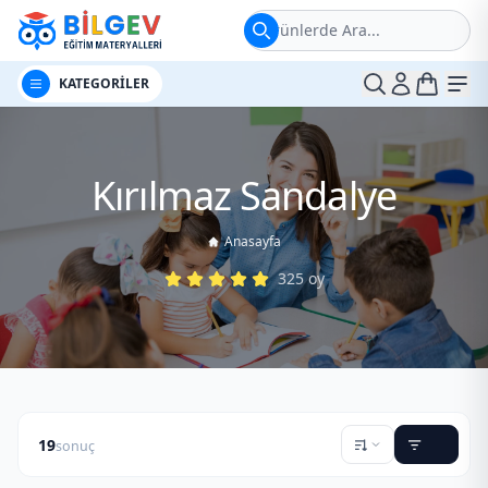
Ürünlerde Ara...
t
Me
KATEGORİLER
Kırılmaz Sandalye
Anasayfa
325
oy
19
sonuç