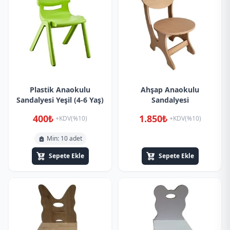
Plastik Anaokulu
Ahşap Anaokulu
Sandalyesi Yeşil (4-6 Yaş)
Sandalyesi
400₺
1.850₺
+KDV(%10)
+KDV(%10)
Min: 10 adet
Sepete Ekle
Sepete Ekle