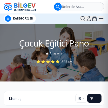
Ürünlerde Ara...
t
Me
KATEGORİLER
Çocuk Eğitici Pano
Anasayfa
325
oy
13
sonuç