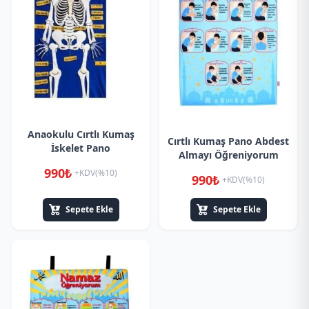
Anaokulu Cırtlı Kumaş
Cırtlı Kumaş Pano Abdest
İskelet Pano
Almayı Öğreniyorum
990₺
+KDV(%10)
990₺
+KDV(%10)
Sepete Ekle
Sepete Ekle