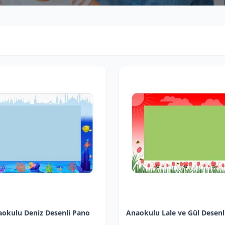
KATEGORI
D
Kategori seç
okulu Deniz Desenli Pano
Anaokulu Lale ve Gül Desenl