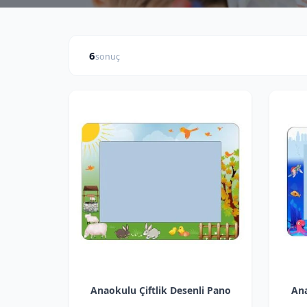
6
sonuç
FIYAT ARALIĞI
₺
₺
—
Anaokulu Çiftlik Desenli Pano
Ana