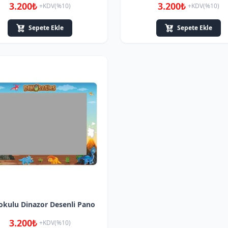
3.200₺
3.200₺
+KDV(%10)
+KDV(%10)
Sepete Ekle
Sepete Ekle
kulu Dinazor Desenli Pano
3.200₺
+KDV(%10)