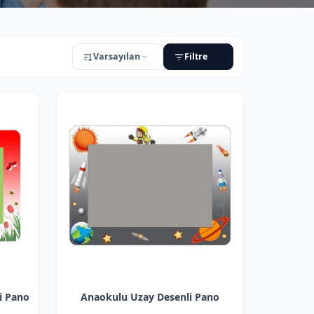
Varsayılan
Filtre
URUM
Sadece stoktakiler
Sadece indirimli
i Pano
Anaokulu Uzay Desenli Pano