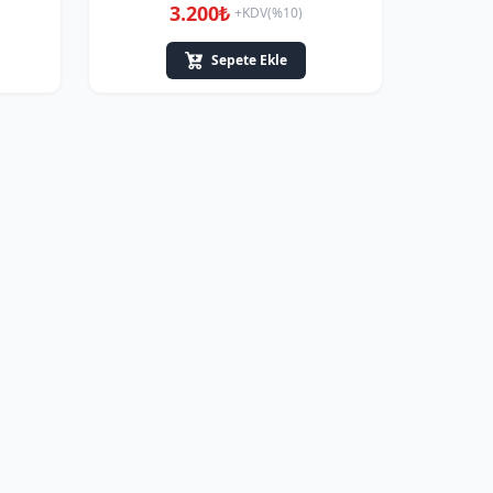
3.200₺
+KDV(%10)
Sepete Ekle