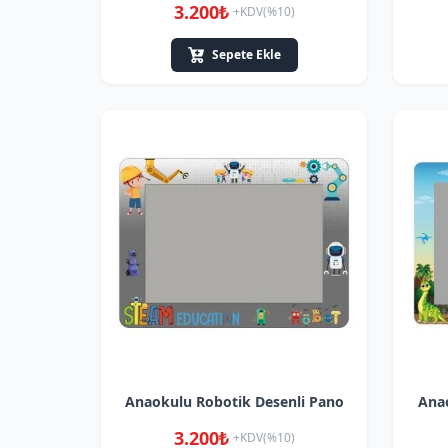
3.200₺
+KDV(%10)
Sepete Ekle
Anaokulu Robotik Desenli Pano
Anao
3.200₺
+KDV(%10)