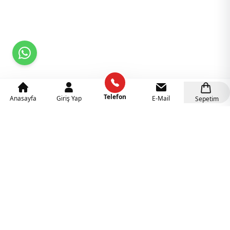
Telefon
Anasayfa
Giriş Yap
E-Mail
Sepetim
Kategoriler
Anaokulu Mobilyaları
(318)
İlgi Köşeleri
(137)
Eğitici Oyuncaklar
(141)
Sünger Grupları
(127)
Rehabilitasyon Malzemeleri
(41)
Ahşap Oyuncaklar
(27)