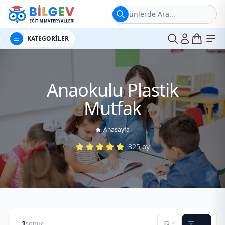
Ürünlerde Ara...
t
Me
KATEGORİLER
Anaokulu Plastik
Mutfak
Anasayfa
325
oy
1
sonuç