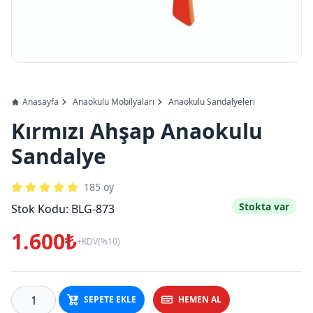
Anasayfa
Anaokulu Mobilyaları
Anaokulu Sandalyeleri
Kırmızı Ahşap Anaokulu
Sandalye
185
oy
Stokta var
Stok Kodu:
BLG-873
1.600₺
+KDV(%10)
SEPETE EKLE
HEMEN AL