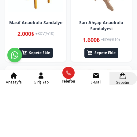
Masif Anaokulu Sandalye
Sarı Ahşap Anaokulu
Sandalyesi
2.000₺
+KDV(%10)
1.600₺
+KDV(%10)
Sepete Ekle
Sepete Ekle
Telefon
Anasayfa
Giriş Yap
E-Mail
Sepetim
Ahşap Anaokulu
Ahşap Kelebek Figürlü