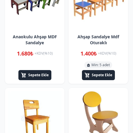
Anaokulu Ahşap MDF
Ahşap Sandalye Mdf
Sandalye
Oturaklı
1.680₺
1.400₺
+KDV(%10)
+KDV(%10)
Min: 5 adet
Sepete Ekle
Sepete Ekle